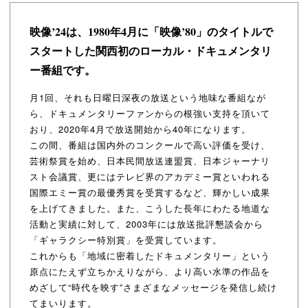
映像’24は、1980年4月に「映像’80」のタイトルで
スタートした
関西初のローカル・ドキュメンタリ
ー番組です。
月1回、それも日曜日深夜の放送という地味な番組なが
ら、ドキュメンタリーファンからの根強い支持を頂いて
おり、2020年4月で放送開始から40年になります。
この間、番組は国内外のコンクールで高い評価を受け、
芸術祭賞を始め、日本民間放送連盟賞、日本ジャーナリ
スト会議賞、更にはテレビ界のアカデミー賞といわれる
国際エミー賞の最優秀賞を受賞するなど、輝かしい成果
を上げてきました。また、こうした長年にわたる地道な
活動と実績に対して、2003年には放送批評懇談会から
「ギャラクシー特別賞」を受賞しています。
これからも「地域に密着したドキュメンタリー」という
原点にたえず立ちかえりながら、より高い水準の作品を
めざして“時代を映す”さまざまなメッセージを発信し続け
てまいります。