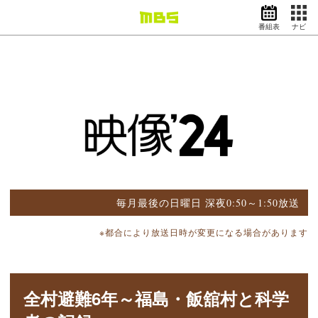
番組表
ナビ
情報・報道
バラエティ
ドラマ
アニメ
スポーツ
動画イズム
ニュース
天気・防災
イベント
毎月最後の日曜日 深夜0:50～1:50放送
映画
アナウンサー
※都合により放送日時が変更になる場合があります
グッズ
全村避難6年～福島・飯舘村と科学
EN
検索
番組表