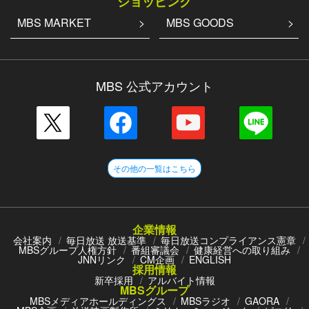
ショッピング
MBS MARKET
MBS GOODS
MBS 公式アカウント
その他の一覧はこちら
企業情報
会社案内
毎日放送 放送基準
毎日放送コンプライアンス憲章
MBSグループ人権方針
番組審議会
健康経営への取り組み
JNNリンク
CM企画
ENGLISH
採用情報
新卒採用
アルバイト情報
MBSグループ
MBSメディアホールディングス
MBSラジオ
GAORA