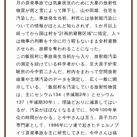
月の原発事故では気象状況のために大量の放射性
物質が雨と雪によって降下し、山や田畑、住宅を
汚染した。事故発生当初、村民には放射能汚染に
ついての情報がほとんど知らされず、１か月以上
経ってから国は村を"計画的避難区域"に指定。人々
は物事の判断を十分に行う暇もないまま全村避難
させられ、故郷を奪われることになった。
この飯舘村に事故発生当初から入り、放射能汚染
の測定を続けている科学者がいる。京大原子炉実
験所の今中哲二さんだ。村内をまわって空間放射
線量や土壌汚染のデータを測定し、広く一般に開
示している。「飯舘村を汚染している放射性物質
は、主にセシウム134（半減期2年）とセシウム
137（半減期30年）。理論どおりに減衰してはい
るが、汚染がほぼなくなるまでに、50年100年単
位の時間がかかる」と今中さんは言う。原子力の
専門家として、1986年にソ連で起きたチェルノブ
イリ原発事故を主に研究してきた。今中さんは福