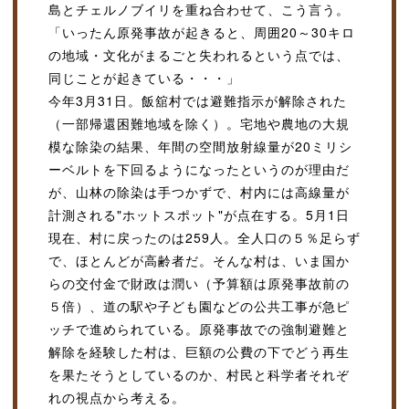
島とチェルノブイリを重ね合わせて、こう言う。
「いったん原発事故が起きると、周囲20～30キロ
の地域・文化がまるごと失われるという点では、
同じことが起きている・・・」
今年3月31日。飯舘村では避難指示が解除された
（一部帰還困難地域を除く）。宅地や農地の大規
模な除染の結果、年間の空間放射線量が20ミリシ
ーベルトを下回るようになったというのが理由だ
が、山林の除染は手つかずで、村内には高線量が
計測される"ホットスポット"が点在する。5月1日
現在、村に戻ったのは259人。全人口の５％足らず
で、ほとんどが高齢者だ。そんな村は、いま国か
らの交付金で財政は潤い（予算額は原発事故前の
５倍）、道の駅や子ども園などの公共工事が急ピ
ッチで進められている。原発事故での強制避難と
解除を経験した村は、巨額の公費の下でどう再生
を果たそうとしているのか、村民と科学者それぞ
れの視点から考える。