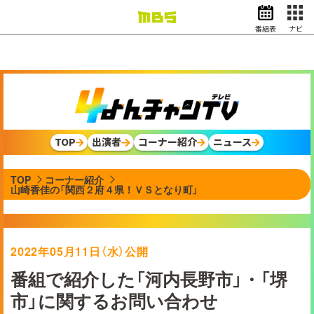
番組表
ナビ
情報・報道
バラエティ
ドラマ
アニメ
スポーツ
TOP
出演者
コーナー紹介
ニュース
動画イズム
ニュース
TOP
コーナー紹介
天気・防災
イベント
山崎香佳の「関西２府４県！ＶＳとなり町」
映画
アナウンサー
グッズ
2022年05月11日（水）公開
番組で紹介した「河内長野市」・「堺
市」に関するお問い合わせ
EN
検索
番組表