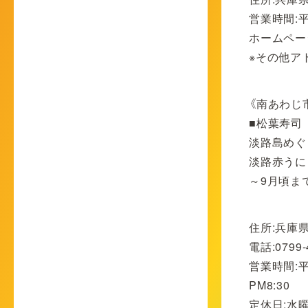
営業時間:平日
ホームペー
※その他ア
《南あわじ
■松葉寿司
淡路島めぐり
淡路赤うに
～9月頃ま
住所:兵庫県
電話:0799-
営業時間:平日
PM8:30
定休日:水