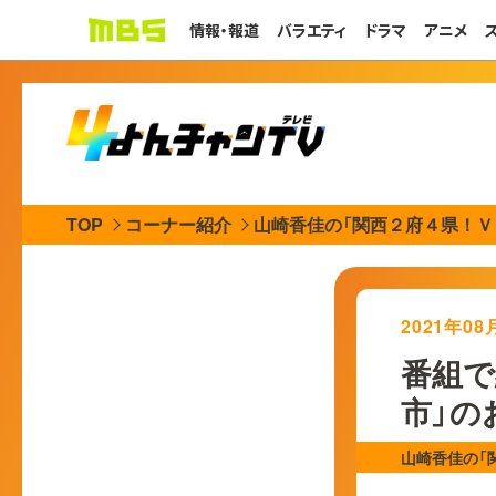
情報・報道
バラエティ
ドラマ
アニメ
TOP
コーナー紹介
山崎香佳の「関西２府４県！Ｖ
2021年0
番組で
市」の
山崎香佳の「