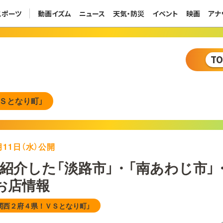
スポーツ
動画イズム
ニュース
天気・防災
イベント
映画
アナ
T
Ｓとなり町」
8月11日（水）公開
紹介した「淡路市」・「南あわじ市」
お店情報
関西２府４県！ＶＳとなり町」