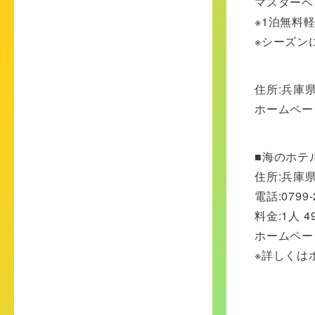
マスターベッ
※1泊無料
※シーズン
住所:兵庫県
ホームペー
■海のホテ
住所:兵庫県
電話:0799-
料金:1人 
ホームペー
※詳しくは