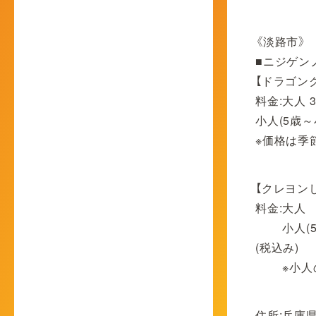
《淡路市》
■ニジゲン
【ドラゴン
料金:大人 3
小人(5歳～小
※価格は季
【クレヨン
料金:大人 
小人(5歳～
(税込み)
※小人の
住所:兵庫県