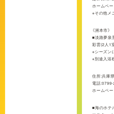
ホームペー
※その他メ
《洲本市》
■淡路夢泉
彩雲(2人1
※シーズン
※別途入浴税
住所:兵庫県
電話:0799-
ホームペー
■海のホテ