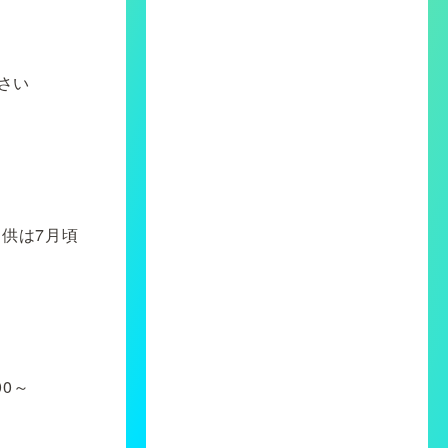
さい
提供は7月頃
00～