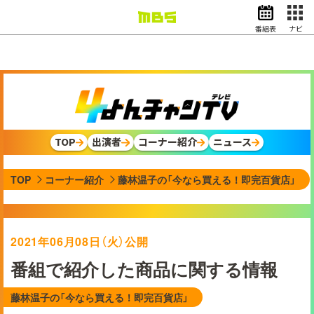
番組表
ナビ
情報・報道
バラエティ
ドラマ
アニメ
スポーツ
TOP
出演者
コーナー紹介
ニュース
動画イズム
ニュース
TOP
コーナー紹介
藤林温子の「今なら買える！即完百貨店」
天気・防災
イベント
映画
アナウンサー
2021年06月08日（火）公開
グッズ
番組で紹介した商品に関する情報
藤林温子の「今なら買える！即完百貨店」
EN
検索
番組表