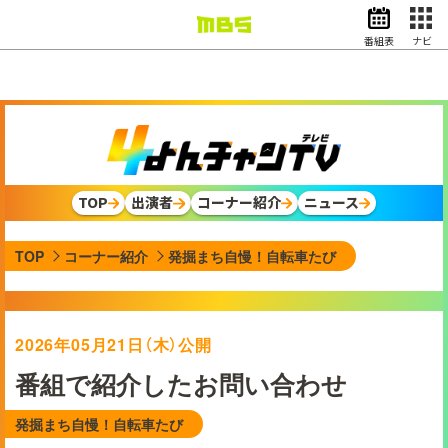
番組表
ナビ
情報・報道
バラエティ
ドラマ
アニメ
スポーツ
TOP
出演者
コーナー紹介
ニュース
動画イズム
ニュース
TOP
コーナー紹介
発掘まち自慢！自転車たび
天気・防災
イベント
映画
アナウンサー
2026年05月21日（木）公開
グッズ
番組で紹介したお問い合わせ
発掘まち自慢！自転車たび
EN
検索
番組表