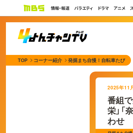
情報・報道
バラエティ
ドラマ
アニメ
TOP
コーナー紹介
発掘まち自慢！自転車たび
2025年1
番組で
栄」「
わせ
発掘まち自慢