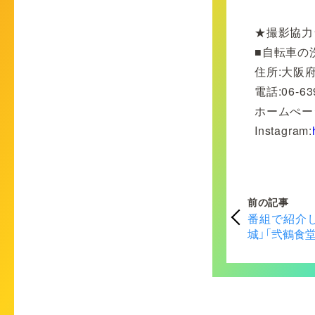
★撮影協力
■自転車の
住所:大阪府
電話:06-63
ホームぺー
Instagram:
前の記事
番組で紹介し
城」「弐鶴食