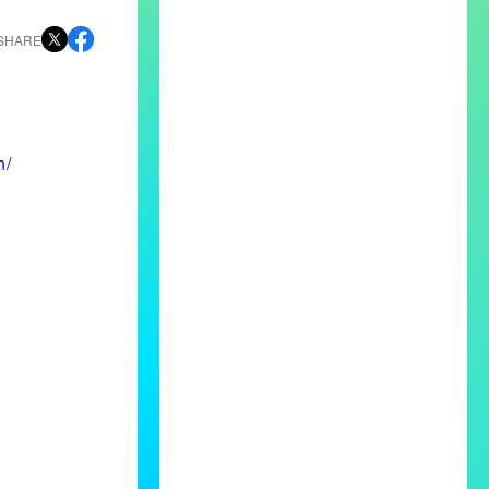
SHARE
n/