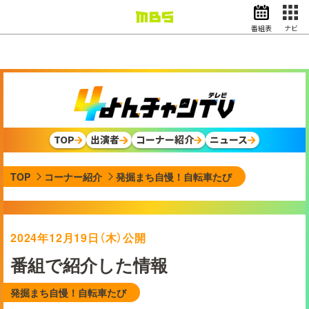
番組表
ナビ
情報・報道
バラエティ
ドラマ
アニメ
スポーツ
TOP
出演者
コーナー紹介
ニュース
動画イズム
ニュース
TOP
コーナー紹介
発掘まち自慢！自転車たび
天気・防災
イベント
映画
アナウンサー
2024年12月19日（木）公開
グッズ
番組で紹介した情報
発掘まち自慢！自転車たび
EN
検索
番組表