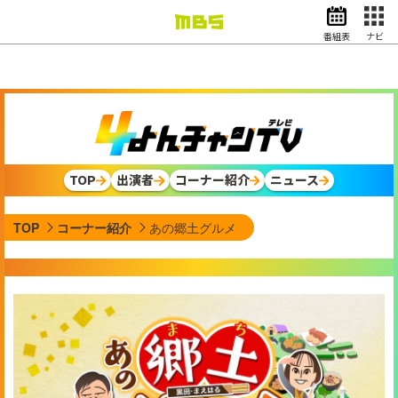
番組表
ナビ
情報・報道
バラエティ
ドラマ
アニメ
スポーツ
TOP
出演者
コーナー紹介
ニュース
動画イズム
ニュース
TOP
コーナー紹介
あの郷土グルメ
天気・防災
イベント
映画
アナウンサー
グッズ
EN
検索
番組表