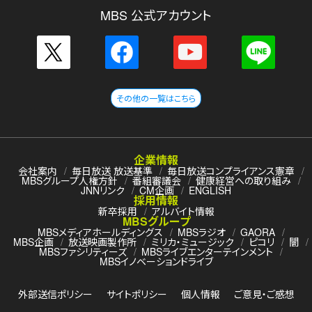
MBS 公式アカウント
その他の一覧はこちら
企業情報
会社案内
毎日放送 放送基準
毎日放送コンプライアンス憲章
MBSグループ人権方針
番組審議会
健康経営への取り組み
JNNリンク
CM企画
ENGLISH
採用情報
新卒採用
アルバイト情報
MBSグループ
MBSメディアホールディングス
MBSラジオ
GAORA
MBS企画
放送映画製作所
ミリカ・ミュージック
ピコリ
闇
MBSファシリティーズ
MBSライブエンターテインメント
MBSイノベーションドライブ
外部送信ポリシー
サイトポリシー
個人情報
ご意見・ご感想