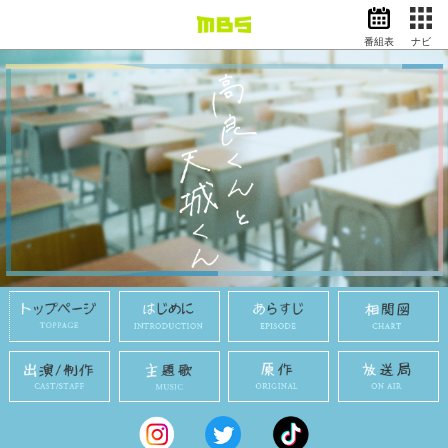
番組表
ナビ
情報・報道
バラエティ
ドラマ
アニメ
スポーツ
動画イズム
ニュース
天気・防災
イベント
映画
アナウンサー
グッズ
EN
検索
番組表