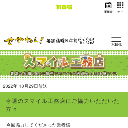
番組表
ナビ
情報・報道
バラエティ
ドラマ
アニメ
MENU
スポーツ
動画イズム
ニュース
天気・防災
イベント
2022年 10月29日放送
映画
アナウンサー
今週のスマイル工務店にご協力いただいた
グッズ
方々
EN
検索
番組表
今回協力してくださった業者様