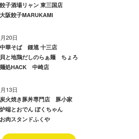
餃子酒場リャン 東三国店
大阪餃子MARUKAMI
6月20日
中華そば 鍾馗 十三店
貝と地鶏だしのらぁ麺 ちょろ
麺処HACK 中崎店
6月13日
炭火焼き豚丼専門店 豚小家
炉端とおでん ぼくちゃん
お肉スタンドふくや