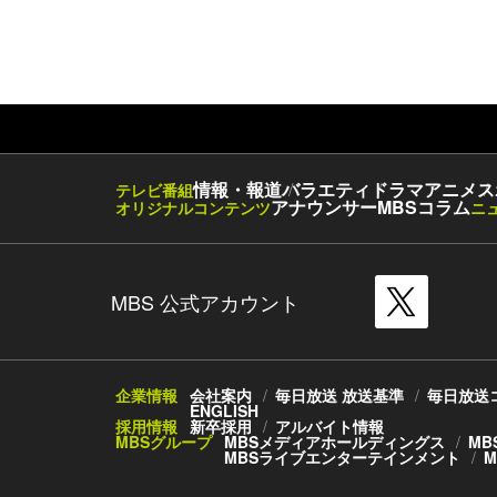
情報・報道
バラエティ
ドラマ
アニメ
ス
テレビ番組
アナウンサー
MBSコラム
オリジナルコンテンツ
ニ
MBS 公式アカウント
企業情報
会社案内
毎日放送 放送基準
毎日放送
ENGLISH
採用情報
新卒採用
アルバイト情報
MBSグループ
MBSメディアホールディングス
MB
MBSライブエンターテインメント