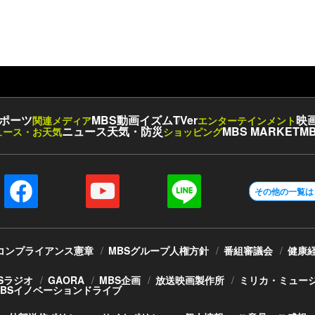
ポーツ
MBS動画イズム
TVer
映
関連メディア
エンターテインメント
ニュース
天気・防災
MBS MARKET
MB
ュース・お天気
ショッピング
その他の一覧は
コンプライアンス憲章
MBSグループ人権方針
番組審議会
健康
Sラジオ
GAORA
MBS企画
放送映画製作所
ミリカ・ミュー
MBSイノベーションドライブ