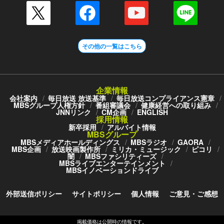
その他の一覧はこちら
企業情報
会社案内
毎日放送 放送基準
毎日放送コンプライアンス憲章
MBSグループ人権方針
番組審議会
健康経営への取り組み
JNNリンク
CM企画
ENGLISH
採用情報
新卒採用
アルバイト情報
MBSグループ
MBSメディアホールディングス
MBSラジオ
GAORA
MBS企画
放送映画製作所
ミリカ・ミュージック
ピコリ
闇
MBSファシリティーズ
MBSライブエンターテインメント
MBSイノベーションドライブ
外部送信ポリシー
サイトポリシー
個人情報
ご意見・ご感想
掲載価格は公開時の情報です。