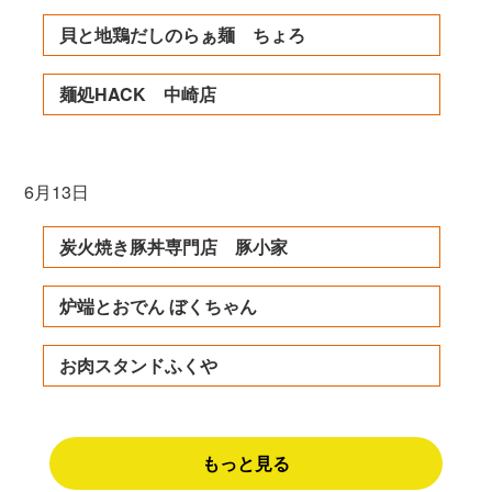
貝と地鶏だしのらぁ麺 ちょろ
麺処HACK 中崎店
6月13日
炭火焼き豚丼専門店 豚小家
炉端とおでん ぼくちゃん
お肉スタンドふくや
もっと見る