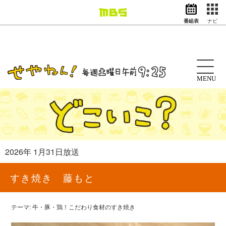
番組表
ナビ
情報・報道
バラエティ
ドラマ
アニメ
MENU
スポーツ
動画イズム
ニュース
天気・防災
イベント
2026年 1月31日放送
映画
アナウンサー
すき焼き 藤もと
グッズ
テーマ: 牛・豚・鶏！こだわり食材のすき焼き
EN
検索
番組表