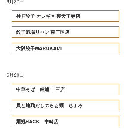
6月27日
神戸餃子 オレギョ 裏天王寺店
餃子酒場リャン 東三国店
大阪餃子MARUKAMI
6月20日
中華そば 鍾馗 十三店
貝と地鶏だしのらぁ麺 ちょろ
麺処HACK 中崎店