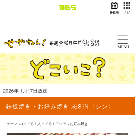
番組表
ナビ
情報・報道
バラエティ
ドラマ
アニメ
MENU
スポーツ
動画イズム
ニュース
天気・防災
イベント
2026年 1月17日放送
映画
アナウンサー
鉄板焼き・お好み焼き 志SIN〈シン〉
グッズ
テーマ: のってる！入ってる！アツアツお好み焼き
EN
検索
番組表