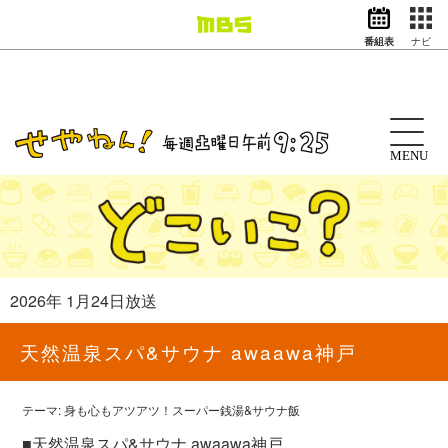
番組表
ナビ
情報・報道
バラエティ
ドラマ
アニメ
MENU
スポーツ
動画イズム
ニュース
天気・防災
イベント
2026年 1月24日放送
映画
アナウンサー
天然温泉スパ&サウナ awaawa神戸
グッズ
テーマ: 身も心もアツアツ！スーパー銭湯&サウナ飯
EN
検索
番組表
■天然温泉スパ&サウナ awaawa神戸