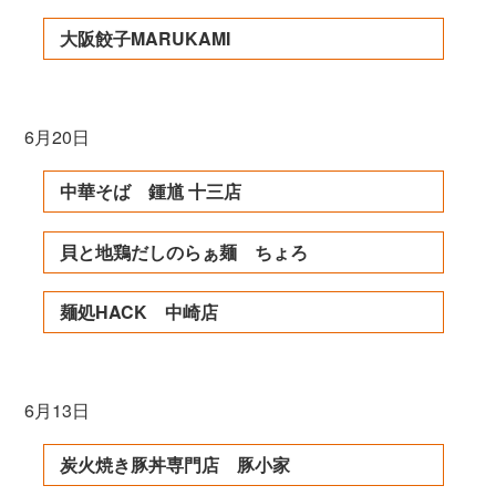
大阪餃子MARUKAMI
6月20日
中華そば 鍾馗 十三店
貝と地鶏だしのらぁ麺 ちょろ
麺処HACK 中崎店
6月13日
炭火焼き豚丼専門店 豚小家