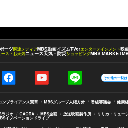
ポーツ
MBS動画イズム
TVer
映
関連メディア
エンターテインメント
ニュース
天気・防災
MBS MARKET
MB
ュース・お天気
ショッピング
その他の一覧は
コンプライアンス憲章
MBSグループ人権方針
番組審議会
健康
Sラジオ
GAORA
MBS企画
放送映画製作所
ミリカ・ミュー
MBSイノベーションドライブ