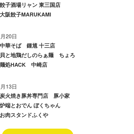
餃子酒場リャン 東三国店
大阪餃子MARUKAMI
6月20日
中華そば 鍾馗 十三店
貝と地鶏だしのらぁ麺 ちょろ
麺処HACK 中崎店
6月13日
炭火焼き豚丼専門店 豚小家
炉端とおでん ぼくちゃん
お肉スタンドふくや