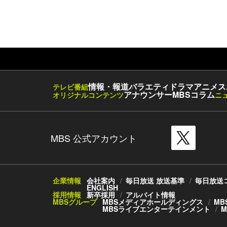
情報・報道
バラエティ
ドラマ
アニメ
ス
テレビ番組
アナウンサー
MBSコラム
オリジナルコンテンツ
ニ
MBS 公式アカウント
企業情報
会社案内
毎日放送 放送基準
毎日放送
ENGLISH
採用情報
新卒採用
アルバイト情報
MBSグループ
MBSメディアホールディングス
MB
MBSライブエンターテインメント