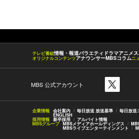
情報・報道
バラエティ
ドラマ
アニメ
ス
テレビ番組
アナウンサー
MBSコラム
オリジナルコンテンツ
ニ
MBS 公式アカウント
企業情報
会社案内
毎日放送 放送基準
毎日放送
ENGLISH
採用情報
新卒採用
アルバイト情報
MBSグループ
MBSメディアホールディングス
MB
MBSライブエンターテインメント