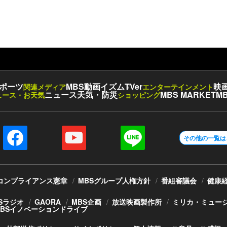
ポーツ
MBS動画イズム
TVer
映
関連メディア
エンターテインメント
ニュース
天気・防災
MBS MARKET
MB
ュース・お天気
ショッピング
その他の一覧は
コンプライアンス憲章
MBSグループ人権方針
番組審議会
健康
Sラジオ
GAORA
MBS企画
放送映画製作所
ミリカ・ミュー
MBSイノベーションドライブ