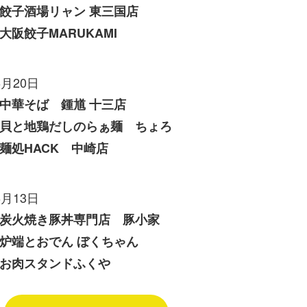
餃子酒場リャン 東三国店
大阪餃子MARUKAMI
6月20日
中華そば 鍾馗 十三店
貝と地鶏だしのらぁ麺 ちょろ
麺処HACK 中崎店
6月13日
炭火焼き豚丼専門店 豚小家
炉端とおでん ぼくちゃん
お肉スタンドふくや