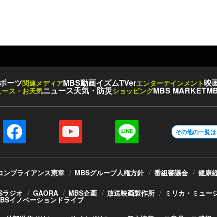
ポーツ
MBS動画イズム
TVer
映
関連メディア
エンターテインメント
ニュース
天気・防災
MBS MARKET
MB
ュース・お天気
ショッピング
その他の一覧は
コンプライアンス憲章
MBSグループ人権方針
番組審議会
健康
Sラジオ
GAORA
MBS企画
放送映画製作所
ミリカ・ミュー
MBSイノベーションドライブ