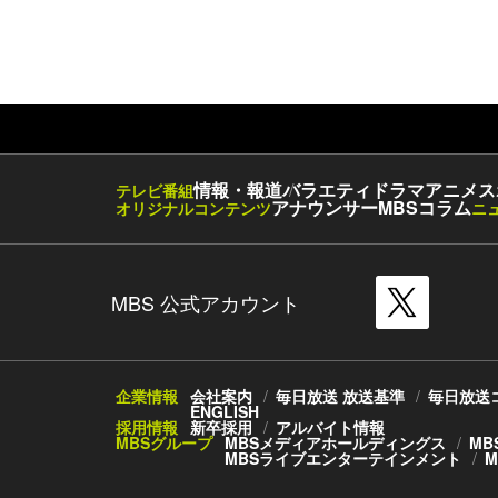
情報・報道
バラエティ
ドラマ
アニメ
ス
テレビ番組
アナウンサー
MBSコラム
オリジナルコンテンツ
ニ
MBS 公式アカウント
企業情報
会社案内
毎日放送 放送基準
毎日放送
ENGLISH
採用情報
新卒採用
アルバイト情報
MBSグループ
MBSメディアホールディングス
MB
MBSライブエンターテインメント