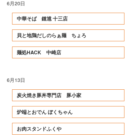
6月20日
中華そば 鍾馗 十三店
貝と地鶏だしのらぁ麺 ちょろ
麺処HACK 中崎店
6月13日
炭火焼き豚丼専門店 豚小家
炉端とおでん ぼくちゃん
お肉スタンドふくや