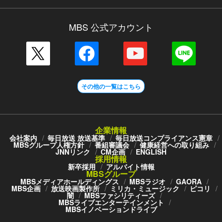
MBS 公式アカウント
その他の一覧はこちら
企業情報
会社案内
毎日放送 放送基準
毎日放送コンプライアンス憲章
MBSグループ人権方針
番組審議会
健康経営への取り組み
JNNリンク
CM企画
ENGLISH
採用情報
新卒採用
アルバイト情報
MBSグループ
MBSメディアホールディングス
MBSラジオ
GAORA
MBS企画
放送映画製作所
ミリカ・ミュージック
ピコリ
闇
MBSファシリティーズ
MBSライブエンターテインメント
MBSイノベーションドライブ