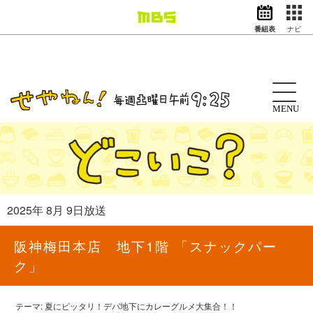
番組表
ナビ
情報・報道
バラエティ
ドラマ
アニメ
MENU
スポーツ
動画イズム
ニュース
天気・防災
イベント
2025年 8月 9日放送
映画
アナウンサー
阪神梅田本店 地下1階 「スナックパー
グッズ
ク」
EN
検索
番組表
テーマ: 夏にピッタリ！デパ地下にカレーグルメ大集合！！