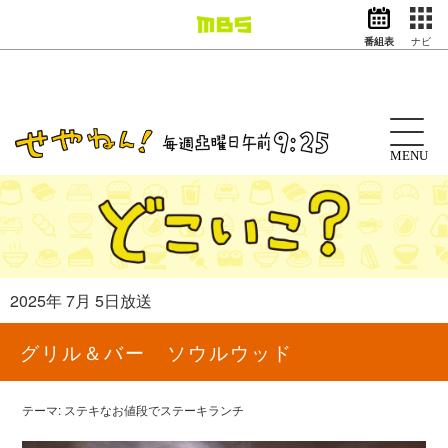
番組表
ナビ
情報・報道
バラエティ
ドラマ
アニメ
MENU
スポーツ
動画イズム
ニュース
天気・防災
イベント
2025年 7月 5日放送
映画
アナウンサー
グリル＆バー ソウルウッド
グッズ
テーマ: ステキなお値段でステーキランチ
EN
検索
番組表