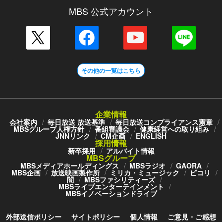
MBS 公式アカウント
その他の一覧はこちら
企業情報
会社案内
毎日放送 放送基準
毎日放送コンプライアンス憲章
MBSグループ人権方針
番組審議会
健康経営への取り組み
JNNリンク
CM企画
ENGLISH
採用情報
新卒採用
アルバイト情報
MBSグループ
MBSメディアホールディングス
MBSラジオ
GAORA
MBS企画
放送映画製作所
ミリカ・ミュージック
ピコリ
闇
MBSファシリティーズ
MBSライブエンターテインメント
MBSイノベーションドライブ
外部送信ポリシー
サイトポリシー
個人情報
ご意見・ご感想