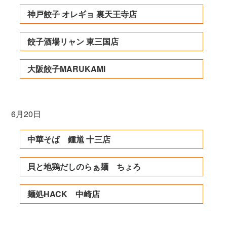
神戸餃子 オレギョ 裏天王寺店
餃子酒場リャン 東三国店
大阪餃子MARUKAMI
6月20日
中華そば 鍾馗 十三店
貝と地鶏だしのらぁ麺 ちょろ
麺処HACK 中崎店