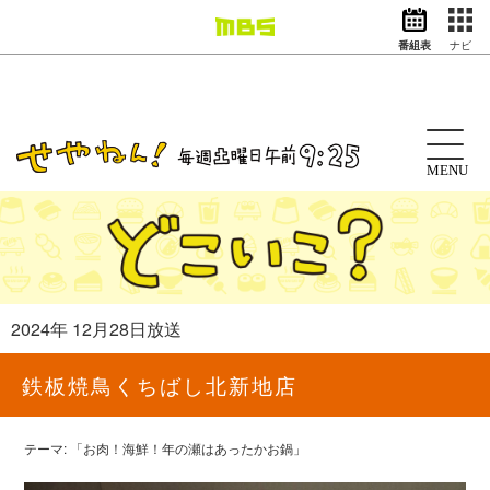
番組表
ナビ
情報・報道
バラエティ
ドラマ
アニメ
MENU
スポーツ
動画イズム
ニュース
天気・防災
イベント
2024年 12月28日放送
映画
アナウンサー
鉄板焼鳥くちばし北新地店
グッズ
テーマ: 「お肉！海鮮！年の瀬はあったかお鍋」
EN
検索
番組表