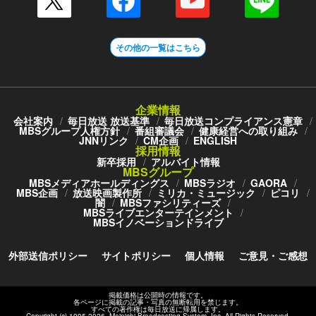
その他の一覧はこちら
企業情報
会社案内
毎日放送 放送基準
毎日放送コンプライアンス憲章
MBSグループ人権方針
番組審議会
健康経営への取り組み
JNNリンク
CM企画
ENGLISH
採用情報
新卒採用
アルバイト情報
MBSグループ
MBSメディアホールディングス
MBSラジオ
GAORA
MBS企画
放送映画製作所
ミリカ・ミュージック
ピコリ
闇
MBSファシリティーズ
MBSライブエンターテインメント
MBSイノベーションドライブ
外部送信ポリシー
サイトポリシー
個人情報
ご意見・ご感想
掲載価格は公開時の情報です。
各ページに掲載の記事・写真の無断転用を禁じます。
すべての著作権は毎日放送に帰属します。