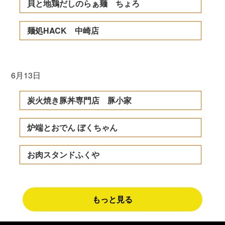
貝と地鶏だしのらぁ麺 ちょろ
麺処HACK 中崎店
6月13日
炭火焼き豚丼専門店 豚小家
炉端とおでん ぼくちゃん
お肉スタンドふくや
もっと見る