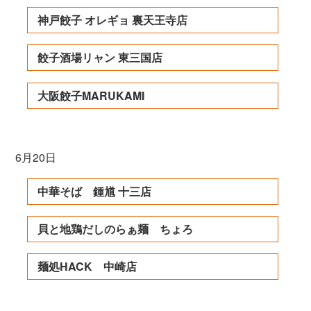
神戸餃子 オレギョ 裏天王寺店
餃子酒場リャン 東三国店
大阪餃子MARUKAMI
6月20日
中華そば 鍾馗 十三店
貝と地鶏だしのらぁ麺 ちょろ
麺処HACK 中崎店