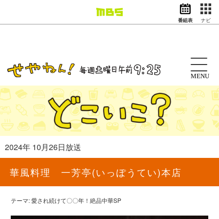
番組表
ナビ
情報・報道
バラエティ
ドラマ
アニメ
MENU
スポーツ
動画イズム
ニュース
天気・防災
イベント
2024年 10月26日放送
映画
アナウンサー
華風料理 一芳亭(いっぽうてい)本店
グッズ
テーマ: 愛され続けて〇〇年！絶品中華SP
EN
検索
番組表