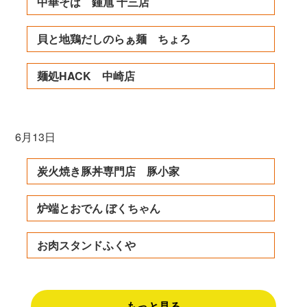
中華そば 鍾馗 十三店
貝と地鶏だしのらぁ麺 ちょろ
麺処HACK 中崎店
6月13日
炭火焼き豚丼専門店 豚小家
炉端とおでん ぼくちゃん
お肉スタンドふくや
もっと見る