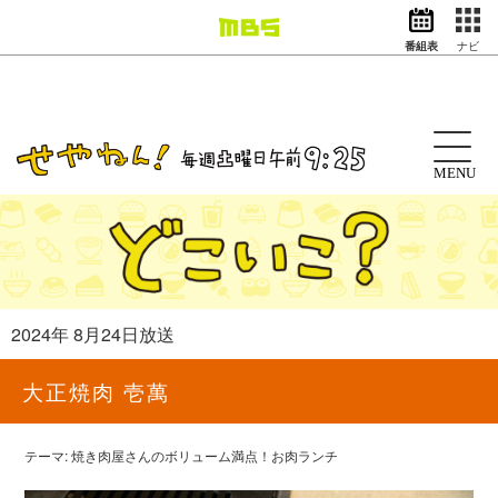
番組表
ナビ
情報・報道
バラエティ
ドラマ
アニメ
MENU
スポーツ
動画イズム
ニュース
天気・防災
イベント
2024年 8月24日放送
映画
アナウンサー
大正焼肉 壱萬
グッズ
テーマ: 焼き肉屋さんのボリューム満点！お肉ランチ
EN
検索
番組表