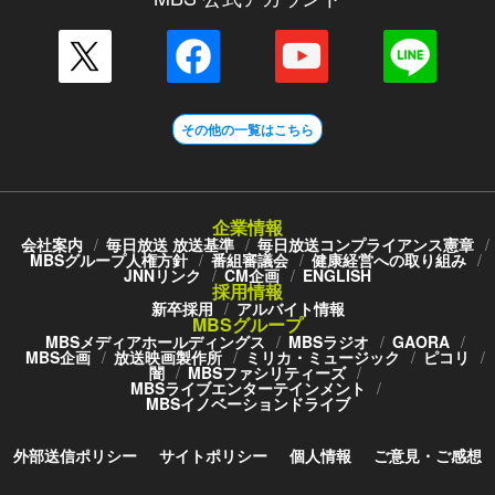
その他の一覧はこちら
企業情報
会社案内
毎日放送 放送基準
毎日放送コンプライアンス憲章
MBSグループ人権方針
番組審議会
健康経営への取り組み
JNNリンク
CM企画
ENGLISH
採用情報
新卒採用
アルバイト情報
MBSグループ
MBSメディアホールディングス
MBSラジオ
GAORA
MBS企画
放送映画製作所
ミリカ・ミュージック
ピコリ
闇
MBSファシリティーズ
MBSライブエンターテインメント
MBSイノベーションドライブ
外部送信ポリシー
サイトポリシー
個人情報
ご意見・ご感想