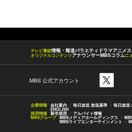
情報・報道
バラエティ
ドラマ
アニメ
ス
テレビ番組
アナウンサー
MBSコラム
オリジナルコンテンツ
ニ
MBS 公式アカウント
企業情報
会社案内
毎日放送 放送基準
毎日放送
ENGLISH
採用情報
新卒採用
アルバイト情報
MBSグループ
MBSメディアホールディングス
MB
MBSライブエンターテインメント