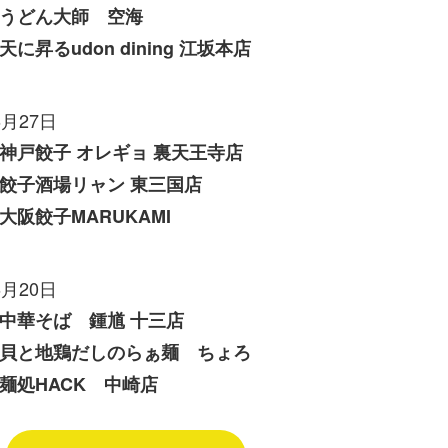
うどん大師 空海
天に昇るudon dining 江坂本店
6月27日
神戸餃子 オレギョ 裏天王寺店
餃子酒場リャン 東三国店
大阪餃子MARUKAMI
6月20日
中華そば 鍾馗 十三店
貝と地鶏だしのらぁ麺 ちょろ
麺処HACK 中崎店