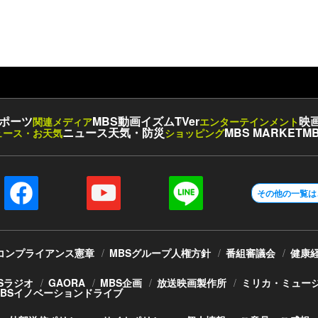
ポーツ
MBS動画イズム
TVer
映
関連メディア
エンターテインメント
ニュース
天気・防災
MBS MARKET
MB
ュース・お天気
ショッピング
その他の一覧は
コンプライアンス憲章
MBSグループ人権方針
番組審議会
健康
Sラジオ
GAORA
MBS企画
放送映画製作所
ミリカ・ミュー
MBSイノベーションドライブ