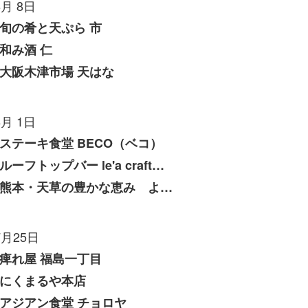
8月 8日
旬の肴と天ぷら 市
和み酒 仁
大阪木津市場 天はな
8月 1日
ステーキ食堂 BECO（ベコ）
ルーフトップバー le'a craft（レアクラフト）
熊本・天草の豊かな恵み よしたけ
7月25日
痺れ屋 福島一丁目
にくまるや本店
アジアン食堂 チョロヤ