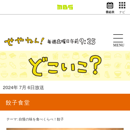
番組表
ナビ
情報・報道
バラエティ
ドラマ
アニメ
MENU
スポーツ
動画イズム
ニュース
天気・防災
イベント
2024年 7月 6日放送
映画
アナウンサー
餃子食堂
グッズ
テーマ: 自慢の味を食べくらべ！餃子
EN
検索
番組表