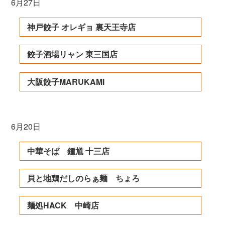
6月27日
神戸餃子 オレギョ 裏天王寺店
餃子酒場リャン 東三国店
大阪餃子MARUKAMI
6月20日
中華そば 鍾馗 十三店
貝と地鶏だしのらぁ麺 ちょろ
麺処HACK 中崎店