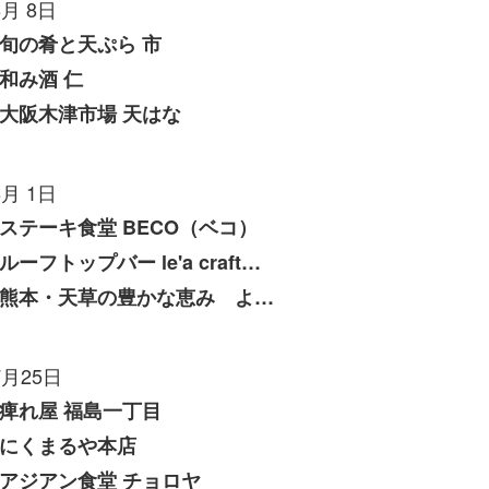
8月 8日
旬の肴と天ぷら 市
和み酒 仁
大阪木津市場 天はな
8月 1日
ステーキ食堂 BECO（ベコ）
ルーフトップバー le'a craft（レアクラフト）
熊本・天草の豊かな恵み よしたけ
7月25日
痺れ屋 福島一丁目
にくまるや本店
アジアン食堂 チョロヤ