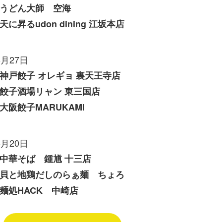
うどん大師 空海
天に昇るudon dining 江坂本店
6月27日
神戸餃子 オレギョ 裏天王寺店
餃子酒場リャン 東三国店
大阪餃子MARUKAMI
6月20日
中華そば 鍾馗 十三店
貝と地鶏だしのらぁ麺 ちょろ
麺処HACK 中崎店