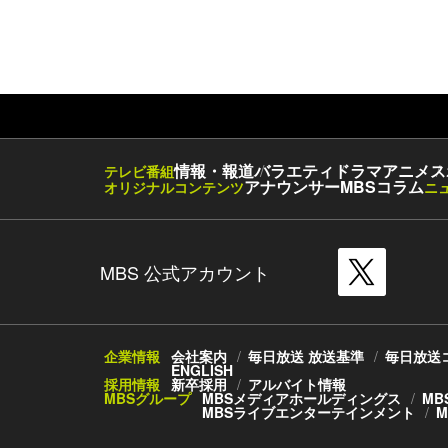
情報・報道
バラエティ
ドラマ
アニメ
ス
テレビ番組
アナウンサー
MBSコラム
オリジナルコンテンツ
ニ
MBS 公式アカウント
企業情報
会社案内
毎日放送 放送基準
毎日放送
ENGLISH
採用情報
新卒採用
アルバイト情報
MBSグループ
MBSメディアホールディングス
MB
MBSライブエンターテインメント