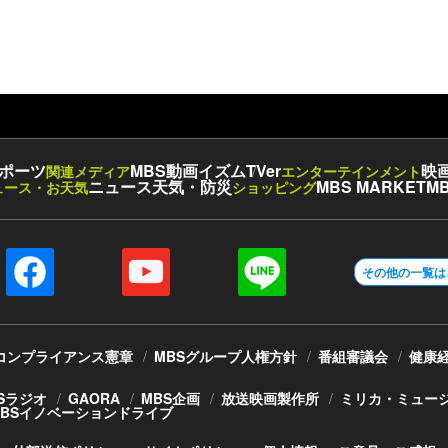
ポーツ
MBS動画イズム
TVer
映
関連メディア
エンターテインメント
ニュース
天気・防災
MBS MARKET
MB
ュース・お天気
ショッピング
その他の一覧は
コンプライアンス憲章
MBSグループ人権方針
番組審議会
健康
Sラジオ
GAORA
MBS企画
放送映画製作所
ミリカ・ミュー
MBSイノベーションドライブ