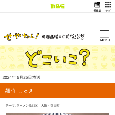
番組表
ナビ
情報・報道
バラエティ
ドラマ
アニメ
MENU
スポーツ
動画イズム
ニュース
天気・防災
イベント
2024年 5月25日放送
映画
アナウンサー
麺時 しゅき
グッズ
テーマ: ラーメン激戦区 大阪・寺田町
EN
検索
番組表