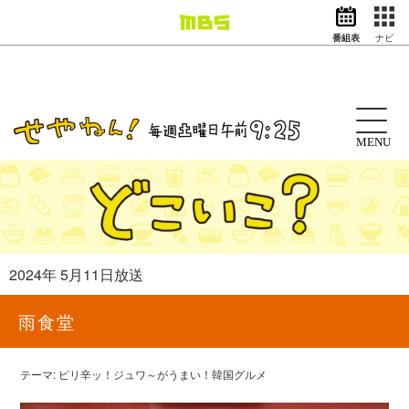
番組表
ナビ
情報・報道
バラエティ
ドラマ
アニメ
MENU
スポーツ
動画イズム
ニュース
天気・防災
イベント
2024年 5月11日放送
映画
アナウンサー
雨食堂
グッズ
テーマ: ピリ辛ッ！ジュワ～がうまい！韓国グルメ
EN
検索
番組表