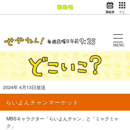
番組表
ナビ
情報・報道
バラエティ
ドラマ
アニメ
MENU
スポーツ
動画イズム
ニュース
天気・防災
イベント
2024年 4月13日放送
映画
アナウンサー
らいよんチャンマーケット
グッズ
MBSキャラクター「らいよんチャン」と「ミャクミャ
EN
検索
番組表
ク」