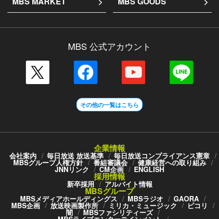
MBS MARKET
MBS GOODS
MBS 公式アカウント
その他の一覧はこちら
企業情報
会社案内
毎日放送 放送基準
毎日放送コンプライアンス憲章
MBSグループ人権方針
番組審議会
健康経営への取り組み
JNNリンク
CM企画
ENGLISH
採用情報
新卒採用
アルバイト情報
MBSグループ
MBSメディアホールディングス
MBSラジオ
GAORA
MBS企画
放送映画製作所
ミリカ・ミュージック
ピコリ
闇
MBSファシリティーズ