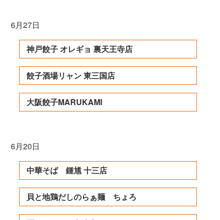
6月27日
神戸餃子 オレギョ 裏天王寺店
餃子酒場リャン 東三国店
大阪餃子MARUKAMI
6月20日
中華そば 鍾馗 十三店
貝と地鶏だしのらぁ麺 ちょろ