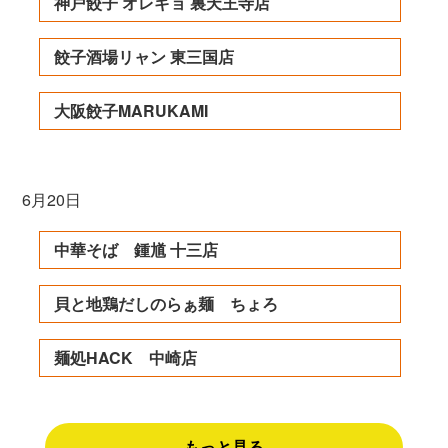
神戸餃子 オレギョ 裏天王寺店
餃子酒場リャン 東三国店
大阪餃子MARUKAMI
6月20日
中華そば 鍾馗 十三店
貝と地鶏だしのらぁ麺 ちょろ
麺処HACK 中崎店
もっと見る