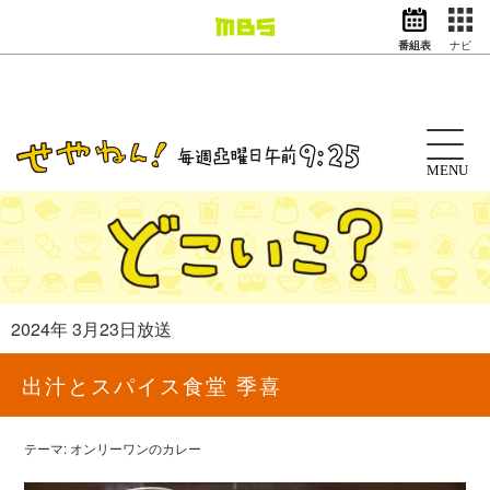
番組表
ナビ
情報・報道
バラエティ
ドラマ
アニメ
MENU
スポーツ
動画イズム
ニュース
天気・防災
イベント
2024年 3月23日放送
映画
アナウンサー
出汁とスパイス食堂 季喜
グッズ
テーマ: オンリーワンのカレー
EN
検索
番組表