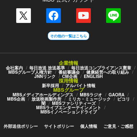
その他の一覧はこちら
企業情報
会社案内
毎日放送 放送基準
毎日放送コンプライアンス憲章
MBSグループ人権方針
番組審議会
健康経営への取り組み
JNNリンク
CM企画
ENGLISH
採用情報
新卒採用
アルバイト情報
MBSグループ
MBSメディアホールディングス
MBSラジオ
GAORA
MBS企画
放送映画製作所
ミリカ・ミュージック
ピコリ
闇
MBSファシリティーズ
MBSライブエンターテインメント
MBSイノベーションドライブ
外部送信ポリシー
サイトポリシー
個人情報
ご意見・ご感想