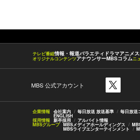
情報・報道
バラエティ
ドラマ
アニメ
ス
テレビ番組
アナウンサー
MBSコラム
オリジナルコンテンツ
ニ
MBS 公式アカウント
企業情報
会社案内
毎日放送 放送基準
毎日放送
ENGLISH
採用情報
新卒採用
アルバイト情報
MBSグループ
MBSメディアホールディングス
MB
MBSライブエンターテインメント