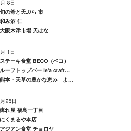
8月 8日
旬の肴と天ぷら 市
和み酒 仁
大阪木津市場 天はな
8月 1日
ステーキ食堂 BECO（ベコ）
ルーフトップバー le'a craft（レアクラフト）
熊本・天草の豊かな恵み よしたけ
7月25日
痺れ屋 福島一丁目
にくまるや本店
アジアン食堂 チョロヤ