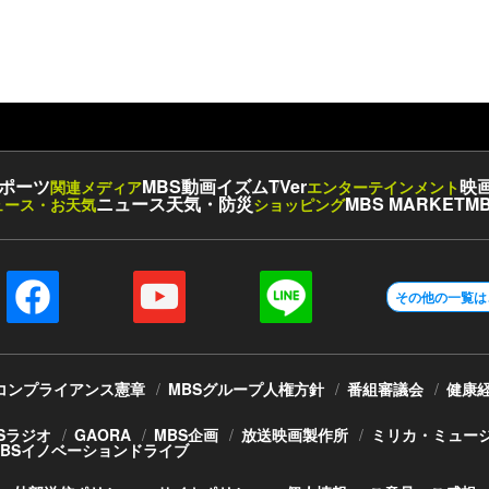
ポーツ
MBS動画イズム
TVer
映
関連メディア
エンターテインメント
ニュース
天気・防災
MBS MARKET
MB
ュース・お天気
ショッピング
その他の一覧は
コンプライアンス憲章
MBSグループ人権方針
番組審議会
健康
Sラジオ
GAORA
MBS企画
放送映画製作所
ミリカ・ミュー
MBSイノベーションドライブ