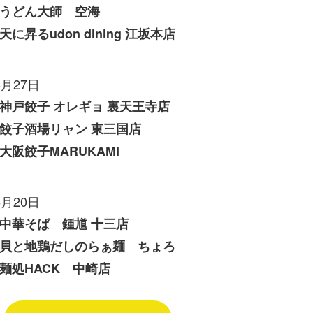
うどん大師 空海
天に昇るudon dining 江坂本店
6月27日
神戸餃子 オレギョ 裏天王寺店
餃子酒場リャン 東三国店
大阪餃子MARUKAMI
6月20日
中華そば 鍾馗 十三店
貝と地鶏だしのらぁ麺 ちょろ
麺処HACK 中崎店