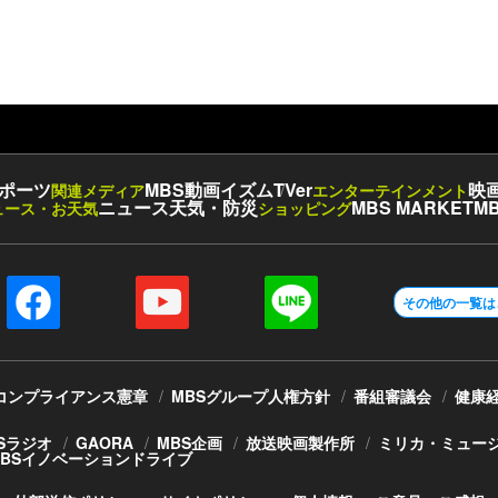
ポーツ
MBS動画イズム
TVer
映
関連メディア
エンターテインメント
ニュース
天気・防災
MBS MARKET
MB
ュース・お天気
ショッピング
その他の一覧は
コンプライアンス憲章
MBSグループ人権方針
番組審議会
健康
Sラジオ
GAORA
MBS企画
放送映画製作所
ミリカ・ミュー
MBSイノベーションドライブ