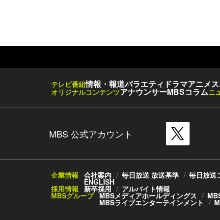
情報・報道
バラエティ
ドラマ
アニメ
ス
テレビ番組
アナウンサー
MBSコラム
オリジナルコンテンツ
ニ
MBS 公式アカウント
企業情報
会社案内
毎日放送 放送基準
毎日放送
ENGLISH
採用情報
新卒採用
アルバイト情報
MBSグループ
MBSメディアホールディングス
MB
MBSライブエンターテインメント