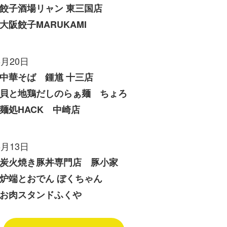
餃子酒場リャン 東三国店
大阪餃子MARUKAMI
6月20日
中華そば 鍾馗 十三店
貝と地鶏だしのらぁ麺 ちょろ
麺処HACK 中崎店
6月13日
炭火焼き豚丼専門店 豚小家
炉端とおでん ぼくちゃん
お肉スタンドふくや