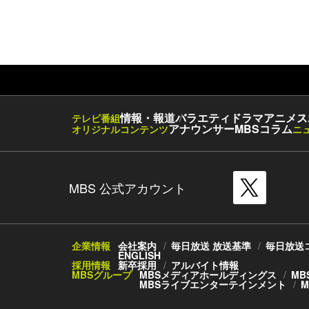
情報・報道
バラエティ
ドラマ
アニメ
ス
テレビ番組
アナウンサー
MBSコラム
オリジナルコンテンツ
ニ
MBS 公式アカウント
企業情報
会社案内
毎日放送 放送基準
毎日放送
ENGLISH
採用情報
新卒採用
アルバイト情報
MBSグループ
MBSメディアホールディングス
MB
MBSライブエンターテインメント