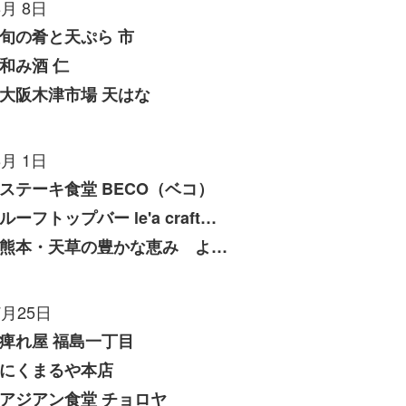
8月 8日
旬の肴と天ぷら 市
和み酒 仁
大阪木津市場 天はな
8月 1日
ステーキ食堂 BECO（ベコ）
ルーフトップバー le'a craft（レアクラフト）
熊本・天草の豊かな恵み よしたけ
7月25日
痺れ屋 福島一丁目
にくまるや本店
アジアン食堂 チョロヤ