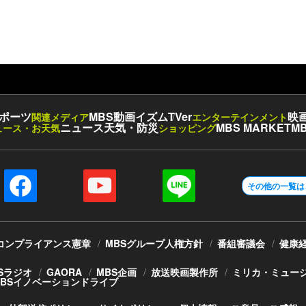
ポーツ
MBS動画イズム
TVer
映
関連メディア
エンターテインメント
ニュース
天気・防災
MBS MARKET
MB
ュース・お天気
ショッピング
その他の一覧は
コンプライアンス憲章
MBSグループ人権方針
番組審議会
健康
Sラジオ
GAORA
MBS企画
放送映画製作所
ミリカ・ミュー
MBSイノベーションドライブ