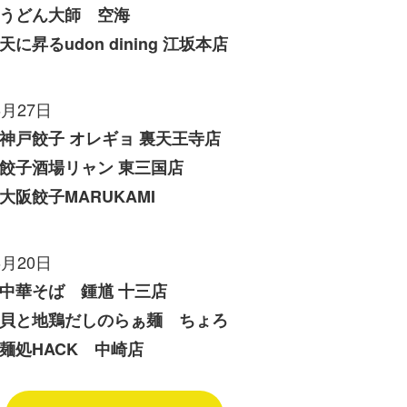
うどん大師 空海
天に昇るudon dining 江坂本店
6月27日
神戸餃子 オレギョ 裏天王寺店
餃子酒場リャン 東三国店
大阪餃子MARUKAMI
6月20日
中華そば 鍾馗 十三店
貝と地鶏だしのらぁ麺 ちょろ
麺処HACK 中崎店