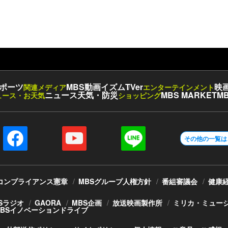
ポーツ
MBS動画イズム
TVer
映
関連メディア
エンターテインメント
ニュース
天気・防災
MBS MARKET
MB
ュース・お天気
ショッピング
その他の一覧は
コンプライアンス憲章
MBSグループ人権方針
番組審議会
健康
Sラジオ
GAORA
MBS企画
放送映画製作所
ミリカ・ミュー
MBSイノベーションドライブ