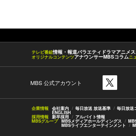
情報・報道
バラエティ
ドラマ
アニメ
ス
テレビ番組
アナウンサー
MBSコラム
オリジナルコンテンツ
ニ
MBS 公式アカウント
企業情報
会社案内
毎日放送 放送基準
毎日放送
ENGLISH
採用情報
新卒採用
アルバイト情報
MBSグループ
MBSメディアホールディングス
MB
MBSライブエンターテインメント