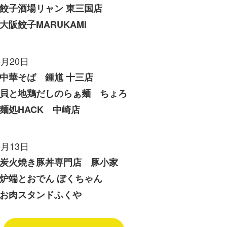
餃子酒場リャン 東三国店
大阪餃子MARUKAMI
6月20日
中華そば 鍾馗 十三店
貝と地鶏だしのらぁ麺 ちょろ
麺処HACK 中崎店
6月13日
炭火焼き豚丼専門店 豚小家
炉端とおでん ぼくちゃん
お肉スタンドふくや