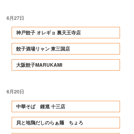
6月27日
神戸餃子 オレギョ 裏天王寺店
餃子酒場リャン 東三国店
大阪餃子MARUKAMI
6月20日
中華そば 鍾馗 十三店
貝と地鶏だしのらぁ麺 ちょろ