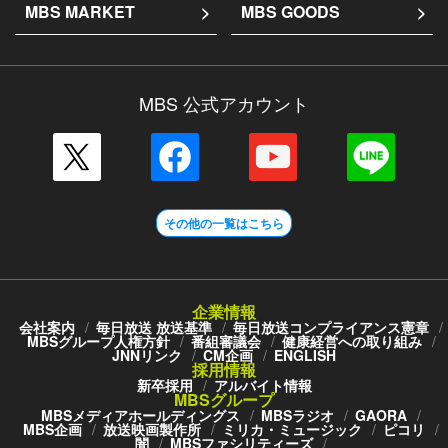
MBS MARKET
MBS GOODS
MBS 公式アカウント
その他の一覧はこちら
企業情報
会社案内
毎日放送 放送基準
毎日放送コンプライアンス憲章
MBSグループ人権方針
番組審議会
健康経営への取り組み
JNNリンク
CM企画
ENGLISH
採用情報
新卒採用
アルバイト情報
MBSグループ
MBSメディアホールディングス
MBSラジオ
GAORA
MBS企画
放送映画製作所
ミリカ・ミュージック
ピコリ
闇
MBSファシリティーズ