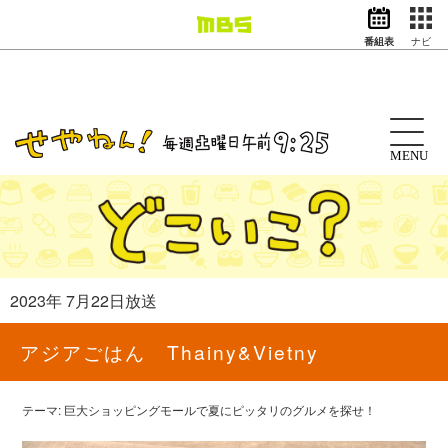
番組表
ナビ
情報・報道
バラエティ
ドラマ
アニメ
MENU
スポーツ
動画イズム
ニュース
天気・防災
イベント
2023年 7月22日放送
映画
アナウンサー
アジアごはん Thainy&Vietny
グッズ
テーマ: 巨大ショッピングモールで夏にピッタリのグルメを探せ！
EN
検索
番組表