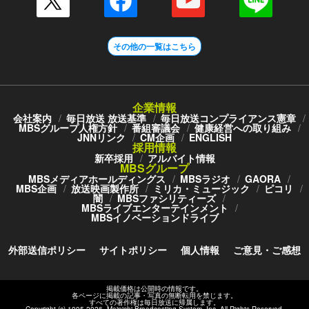
その他の一覧はこちら
企業情報
会社案内
毎日放送 放送基準
毎日放送コンプライアンス憲章
MBSグループ人権方針
番組審議会
健康経営への取り組み
JNNリンク
CM企画
ENGLISH
採用情報
新卒採用
アルバイト情報
MBSグループ
MBSメディアホールディングス
MBSラジオ
GAORA
MBS企画
放送映画製作所
ミリカ・ミュージック
ピコリ
闇
MBSファシリティーズ
MBSライブエンターテインメント
MBSイノベーションドライブ
外部送信ポリシー
サイトポリシー
個人情報
ご意見・ご感想
掲載価格は公開時の情報です。
各ページに掲載の記事・写真の無断転用を禁じます。
すべての著作権は毎日放送に帰属します。