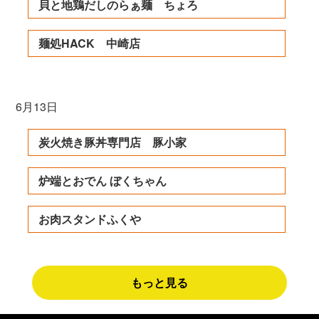
貝と地鶏だしのらぁ麺 ちょろ
麺処HACK 中崎店
6月13日
炭火焼き豚丼専門店 豚小家
炉端とおでん ぼくちゃん
お肉スタンドふくや
もっと見る