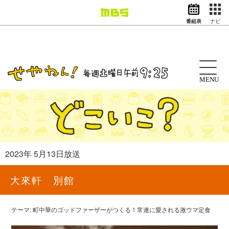
番組表
ナビ
情報・報道
バラエティ
ドラマ
アニメ
MENU
スポーツ
動画イズム
ニュース
天気・防災
イベント
2023年 5月13日放送
映画
アナウンサー
大來軒 別館
グッズ
テーマ: 町中華のゴッドファーザーがつくる！常連に愛される激ウマ定食
EN
検索
番組表