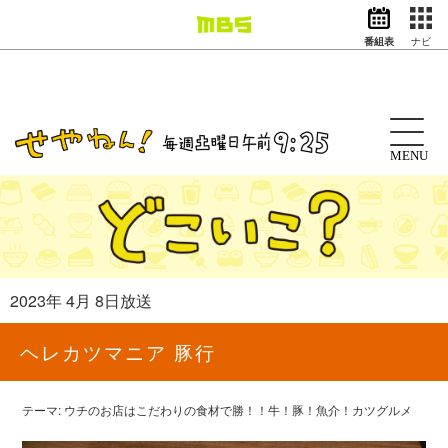
番組表
ナビ
情報・報道
バラエティ
ドラマ
アニメ
MENU
スポーツ
動画イズム
ニュース
天気・防災
イベント
2023年 4月 8日放送
映画
アナウンサー
ヘレカツマニア 豚行
グッズ
テーマ: ウチのお店はこだわりの食材で勝！！牛！豚！魚介！カツグルメ
EN
検索
番組表