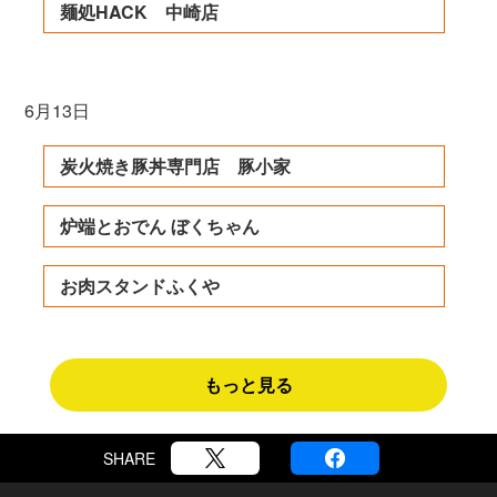
麺処HACK 中崎店
6月13日
炭火焼き豚丼専門店 豚小家
炉端とおでん ぼくちゃん
お肉スタンドふくや
もっと見る
SHARE