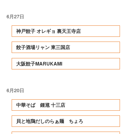
6月27日
神戸餃子 オレギョ 裏天王寺店
餃子酒場リャン 東三国店
大阪餃子MARUKAMI
6月20日
中華そば 鍾馗 十三店
貝と地鶏だしのらぁ麺 ちょろ