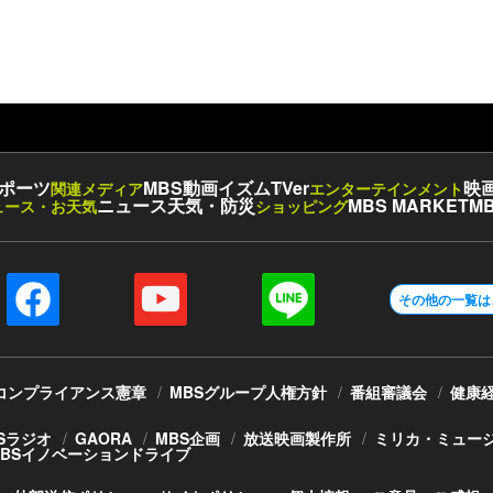
ポーツ
MBS動画イズム
TVer
映
関連メディア
エンターテインメント
ニュース
天気・防災
MBS MARKET
MB
ュース・お天気
ショッピング
その他の一覧は
コンプライアンス憲章
MBSグループ人権方針
番組審議会
健康
Sラジオ
GAORA
MBS企画
放送映画製作所
ミリカ・ミュー
MBSイノベーションドライブ