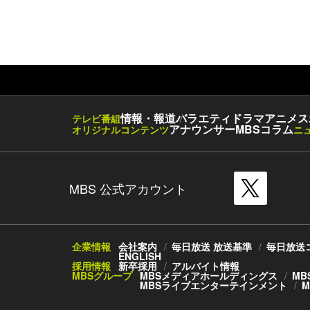
情報・報道
バラエティ
ドラマ
アニメ
ス
テレビ番組
アナウンサー
MBSコラム
オリジナルコンテンツ
ニ
MBS 公式アカウント
企業情報
会社案内
毎日放送 放送基準
毎日放送
ENGLISH
採用情報
新卒採用
アルバイト情報
MBSグループ
MBSメディアホールディングス
MB
MBSライブエンターテインメント