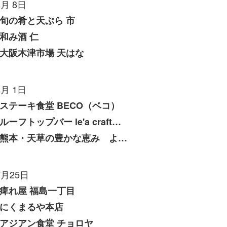
8月 8日
旬の肴と天ぷら 市
和み酒 仁
大阪木津市場 天はな
8月 1日
ステーキ食堂 BECO（ベコ）
ルーフトップバー le'a craft（レアクラフト）
熊本・天草の豊かな恵み よしたけ
7月25日
痺れ屋 福島一丁目
にくまるや本店
アジアン食堂 チョロヤ