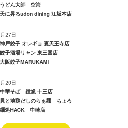
うどん大師 空海
天に昇るudon dining 江坂本店
6月27日
神戸餃子 オレギョ 裏天王寺店
餃子酒場リャン 東三国店
大阪餃子MARUKAMI
6月20日
中華そば 鍾馗 十三店
貝と地鶏だしのらぁ麺 ちょろ
麺処HACK 中崎店