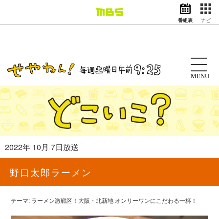
番組表
ナビ
情報・報道
バラエティ
ドラマ
アニメ
MENU
スポーツ
動画イズム
ニュース
天気・防災
イベント
2022年 10月 7日放送
映画
アナウンサー
野口太郎ラーメン
グッズ
テーマ: ラーメン激戦区！大阪・北新地 オンリーワンにこだわる一杯！
EN
検索
番組表