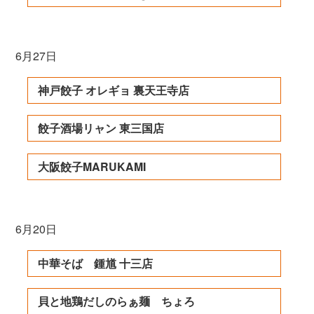
6月27日
神戸餃子 オレギョ 裏天王寺店
餃子酒場リャン 東三国店
大阪餃子MARUKAMI
6月20日
中華そば 鍾馗 十三店
貝と地鶏だしのらぁ麺 ちょろ