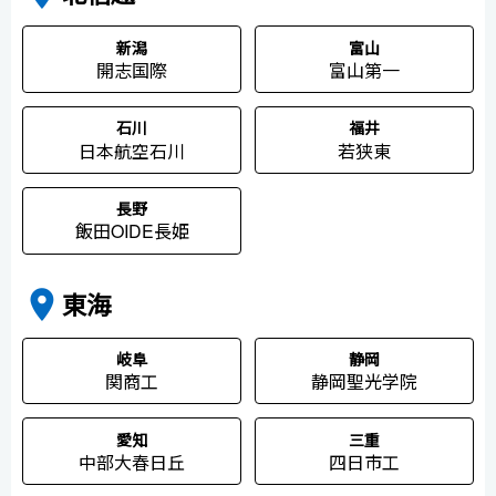
新潟
富山
開志国際
富山第一
石川
福井
日本航空石川
若狭東
長野
飯田OIDE長姫
place
東海
岐阜
静岡
関商工
静岡聖光学院
愛知
三重
中部大春日丘
四日市工