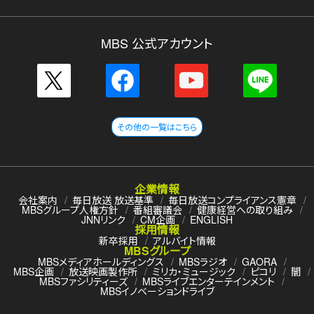
MBS 公式アカウント
その他の一覧はこちら
企業情報
会社案内
毎日放送 放送基準
毎日放送コンプライアンス憲章
MBSグループ人権方針
番組審議会
健康経営への取り組み
JNNリンク
CM企画
ENGLISH
採用情報
新卒採用
アルバイト情報
MBSグループ
MBSメディアホールディングス
MBSラジオ
GAORA
MBS企画
放送映画製作所
ミリカ・ミュージック
ピコリ
闇
MBSファシリティーズ
MBSライブエンターテインメント
MBSイノベーションドライブ