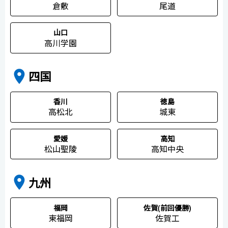
倉敷
尾道
山口
高川学園
place
四国
香川
徳島
高松北
城東
愛媛
高知
松山聖陵
高知中央
place
九州
福岡
佐賀(前回優勝)
東福岡
佐賀工