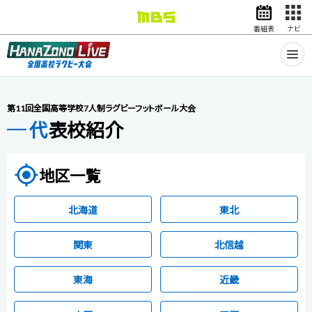
番組表
ナビ
情報・報道
バラエティ
ドラマ
アニメ
第11回全国高等学校7人制ラグビーフットボール大会
スポーツ
代表校紹介
動画イズム
ニュース
my_location
地区一覧
天気・防災
イベント
北海道
東北
映画
アナウンサー
グッズ
関東
北信越
東海
近畿
EN
検索
番組表