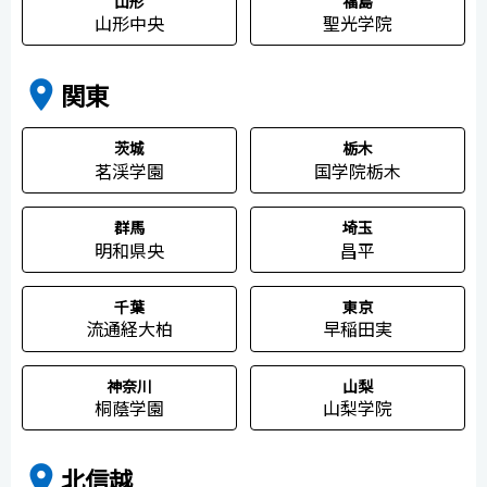
山形
福島
山形中央
聖光学院
place
関東
茨城
栃木
茗渓学園
国学院栃木
群馬
埼玉
明和県央
昌平
千葉
東京
流通経大柏
早稲田実
神奈川
山梨
桐蔭学園
山梨学院
place
北信越