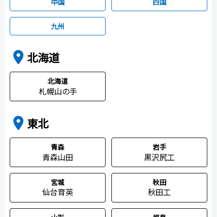
中国
四国
九州
place
北海道
北海道
札幌山の手
place
東北
青森
岩手
青森山田
黒沢尻工
宮城
秋田
仙台育英
秋田工