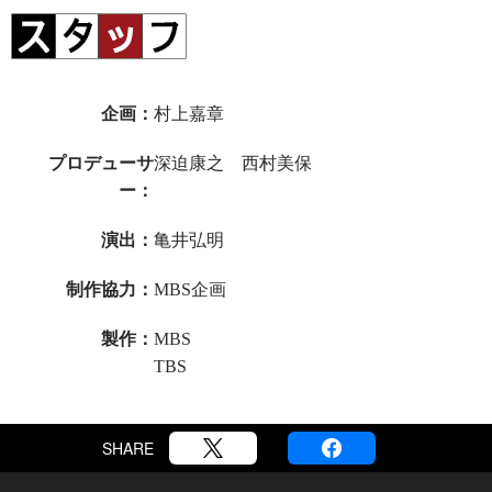
企画
村上嘉章
プロデューサ
深迫康之 西村美保
ー
演出
亀井弘明
制作協力
MBS企画
製作
MBS
TBS
SHARE