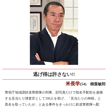
逃げ得は許さない!!
米長学
(54) 柳葉敏郎
警視庁地域課鉄道警察隊の刑事。顔写真だけで指名手配犯を逮捕
する見当たり捜査官として500人を挙げ、「見当たりの神様」と
異名を取っていたが、とある事件をきっかけに鉄道警察隊へ配