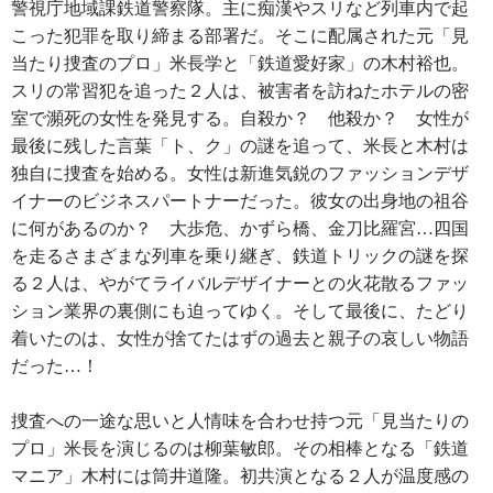
警視庁地域課鉄道警察隊。主に痴漢やスリなど列車内で起
こった犯罪を取り締まる部署だ。そこに配属された元「見
当たり捜査のプロ」米長学と「鉄道愛好家」の木村裕也。
スリの常習犯を追った２人は、被害者を訪ねたホテルの密
室で瀕死の女性を発見する。自殺か？ 他殺か？ 女性が
最後に残した言葉「ト、ク」の謎を追って、米長と木村は
独自に捜査を始める。女性は新進気鋭のファッションデザ
イナーのビジネスパートナーだった。彼女の出身地の祖谷
に何があるのか？ 大歩危、かずら橋、金刀比羅宮…四国
を走るさまざまな列車を乗り継ぎ、鉄道トリックの謎を探
る２人は、やがてライバルデザイナーとの火花散るファッ
ション業界の裏側にも迫ってゆく。そして最後に、たどり
着いたのは、女性が捨てたはずの過去と親子の哀しい物語
だった…！
捜査への一途な思いと人情味を合わせ持つ元「見当たりの
プロ」米長を演じるのは柳葉敏郎。その相棒となる「鉄道
マニア」木村には筒井道隆。初共演となる２人が温度感の