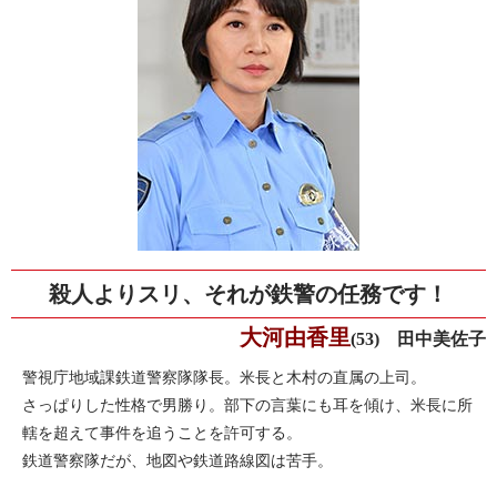
殺人よりスリ、それが鉄警の任務です！
大河由香里
(53) 田中美佐子
警視庁地域課鉄道警察隊隊長。米長と木村の直属の上司。
さっぱりした性格で男勝り。部下の言葉にも耳を傾け、米長に所
轄を超えて事件を追うことを許可する。
鉄道警察隊だが、地図や鉄道路線図は苦手。