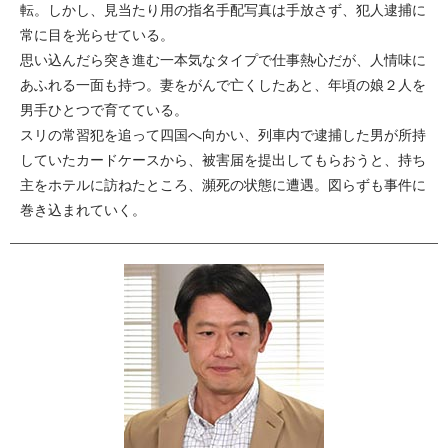
転。しかし、見当たり用の指名手配写真は手放さず、犯人逮捕に
常に目を光らせている。
思い込んだら突き進む一本気なタイプで仕事熱心だが、人情味に
あふれる一面も持つ。妻をがんで亡くしたあと、年頃の娘２人を
男手ひとつで育てている。
スリの常習犯を追って四国へ向かい、列車内で逮捕した男が所持
していたカードケースから、被害届を提出してもらおうと、持ち
主をホテルに訪ねたところ、瀕死の状態に遭遇。図らずも事件に
巻き込まれていく。