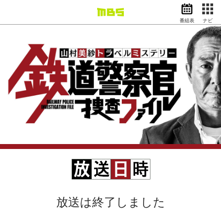
番組表
ナビ
情報・報道
バラエティ
ドラマ
アニメ
スポーツ
動画イズム
ニュース
天気・防災
イベント
映画
アナウンサー
グッズ
放送は終了しました
EN
検索
番組表