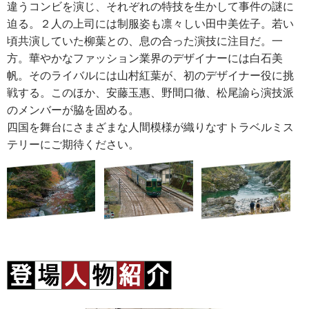
違うコンビを演じ、それぞれの特技を生かして事件の謎に
迫る。２人の上司には制服姿も凛々しい田中美佐子。若い
頃共演していた柳葉との、息の合った演技に注目だ。一
方。華やかなファッション業界のデザイナーには白石美
帆。そのライバルには山村紅葉が、初のデザイナー役に挑
戦する。このほか、安藤玉惠、野間口徹、松尾諭ら演技派
のメンバーが脇を固める。
四国を舞台にさまざまな人間模様が織りなすトラベルミス
テリーにご期待ください。