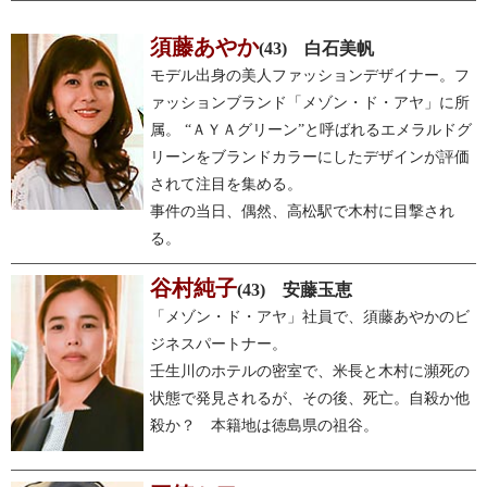
須藤あやか
(43) 白石美帆
モデル出身の美人ファッションデザイナー。フ
ァッションブランド「メゾン・ド・アヤ」に所
属。 “ＡＹＡグリーン”と呼ばれるエメラルドグ
リーンをブランドカラーにしたデザインが評価
されて注目を集める。
事件の当日、偶然、高松駅で木村に目撃され
る。
谷村純子
(43) 安藤玉恵
「メゾン・ド・アヤ」社員で、須藤あやかのビ
ジネスパートナー。
壬生川のホテルの密室で、米長と木村に瀕死の
状態で発見されるが、その後、死亡。自殺か他
殺か？ 本籍地は徳島県の祖谷。