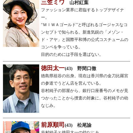
三笠ミワ
山村紅葉
ファッション業界に君臨するトップデザイナ
ー。
“ＭＩＷＡゴールド”と呼ばれるゴージャスなコ
ンセプトで知られる。新進気鋭の「メゾン・
ド・アヤ」と国際平和博の公式コスチュームの
コンペを争っている。
目的のためには手段を選ばない。
徳田太一
(43) 野間口徹
徳島県祖谷の出身。現在は香川県の金刀比羅宮
の参道でうどん店を営んでいる。
谷村純子の部屋から、銀行口座番号のメモが見
つかったことから捜査の対象に。谷村純子の幼
なじみ。
前原順司
(43) 松尾諭
谷村純子と徳田太一の幼なじみ。