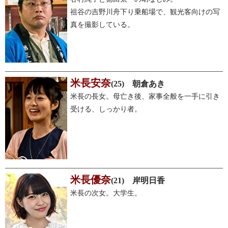
祖谷の吉野川舟下り乗船場で、観光客向けの写
真を撮影している。
米長安奈
(25) 朝倉あき
米長の長女。母亡き後、家事全般を一手に引き
受ける、しっかり者。
米長優奈
(21) 岸明日香
米長の次女。大学生。