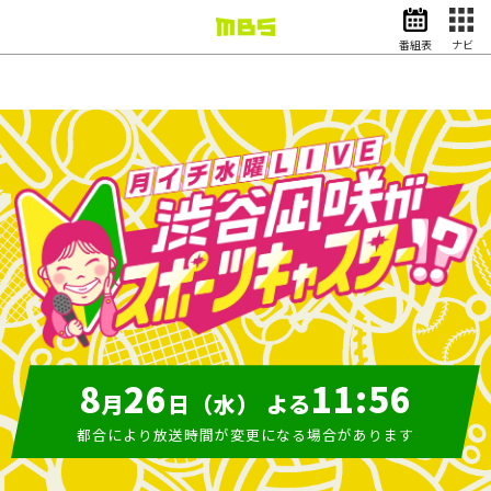
番組表
ナビ
情報・報道
バラエティ
ドラマ
アニメ
スポーツ
動画イズム
ニュース
天気・防災
イベント
映画
アナウンサー
月
イ
グッズ
8
26
11:56
チ
月
日（水） よる
水
曜
都合により放送時間が変更になる場合があります
LIVE
渋
EN
検索
番組表
谷