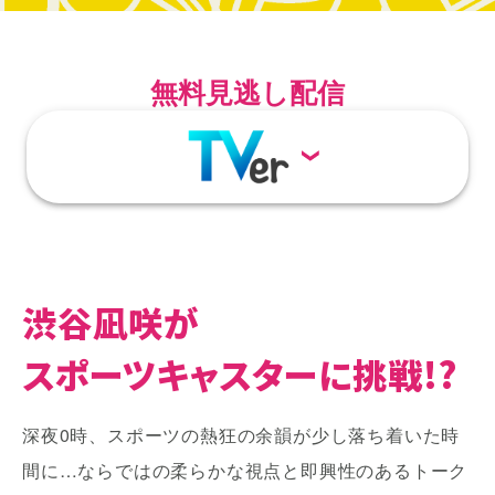
凪
咲
が
ス
ポ
無料見逃し配信
ー
ツ
キ
ャ
ス
タ
ー!?
渋谷凪咲が
スポーツキャスターに
挑戦!?
深夜0時、スポーツの熱狂の余韻が少し落ち着いた時
間に…ならではの柔らかな視点と即興性のあるトーク