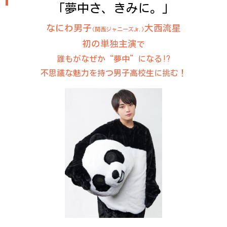
「夢中さ、きみに。」
なにわ男子
大西流星
(関西ジャニーズJr.)
初の単独主演
で
誰もがなぜか“夢中”になる!?
不思議な魅力を持つ男子高校生に挑む！