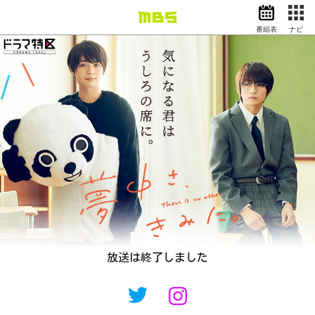
番組表
ナビ
情報・報道
バラエティ
ドラマ
アニメ
スポーツ
動画イズム
ニュース
天気・防災
イベント
映画
アナウンサー
グッズ
EN
検索
番組表