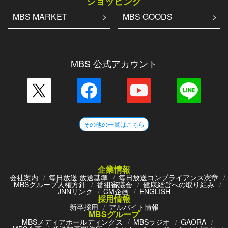
ショッピング
MBS MARKET
MBS GOODS
MBS 公式アカウント
その他の一覧はこちら
企業情報
会社案内
毎日放送 放送基準
毎日放送コンプライアンス憲章
MBSグループ人権方針
番組審議会
健康経営への取り組み
JNNリンク
CM企画
ENGLISH
採用情報
新卒採用
アルバイト情報
MBSグループ
MBSメディアホールディングス
MBSラジオ
GAORA