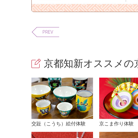
PREV
京都知新オススメの京
京こま作り体験
交趾（こうち）絵付体験