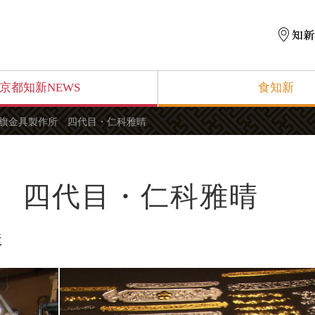
京都知新NEWS
食知新
旗金具製作所 四代目・仁科雅晴
 四代目・仁科雅晴
送