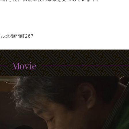
ル北御門町267
Movie