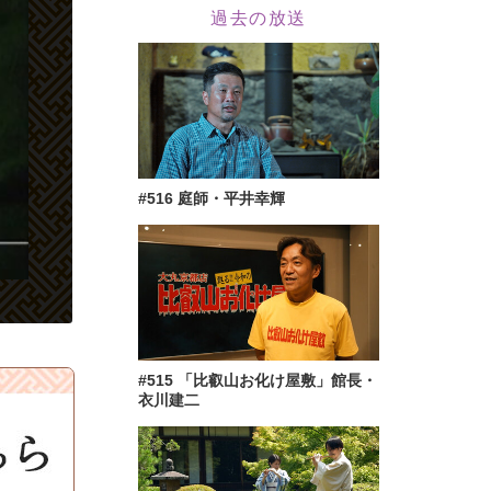
過去の放送
#516 庭師・平井幸輝
#515 「比叡山お化け屋敷」館長・
衣川建二