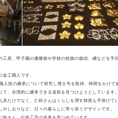
の工房。甲子園の優勝旗や学校の校旗の旗頭、纏などを手
つ金工職人です。
、職人技の継承について研究し博士号を取得。時間をかけて
りて、合理的に継承できる道筋を見つけようとしています
礼具だけでなく、仁科さんはくらしを潤す雑貨も手掛けて
しやしおりなど、日々の暮らしに寄り添うデザインです。
仁科さん。伝統工芸の未来を見つめています。