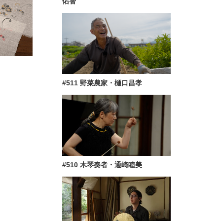
佑智
#511 野菜農家・樋口昌孝
#510 木琴奏者・通崎睦美