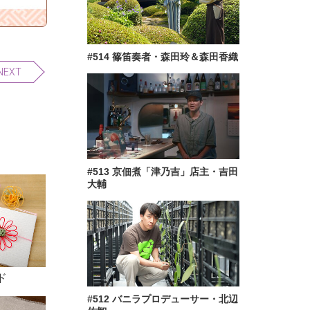
#514 篠笛奏者・森田玲＆森田香織
NEXT
#513 京佃煮「津乃吉」店主・吉田
大輔
ド
#512 バニラプロデューサー・北辺