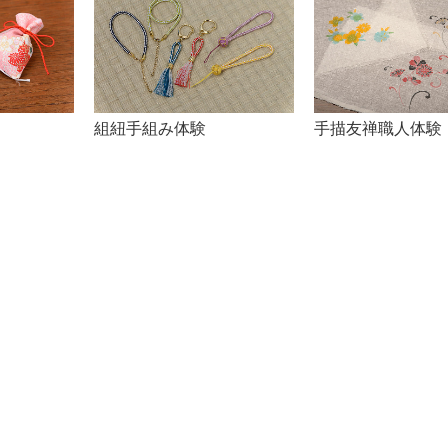
組紐手組み体験
手描友禅職人体験