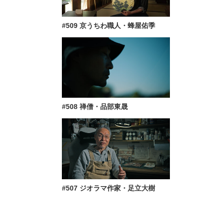
#509 京うちわ職人・蜂屋佑季
#508 禅僧・品部東晟
#507 ジオラマ作家・足立大樹