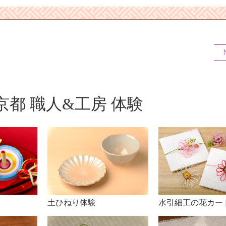
V
i
都 職人&工房 体験
d
e
土ひねり体験
水引細工の花カー
o