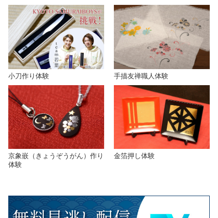
小刀作り体験
手描友禅職人体験
京象嵌（きょうぞうがん）作り
金箔押し体験
体験