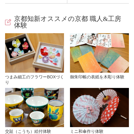
京都知新オススメの京都 職人&工房
体験
つまみ細工のフラワーBOXづく
御朱印帳の表紙を木彫り体験
り
交趾（こうち）絵付体験
ミニ和傘作り体験