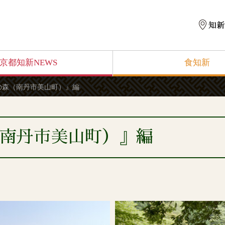
京都知新NEWS
食知新
の森（南丹市美山町）』編
南丹市美山町）』編