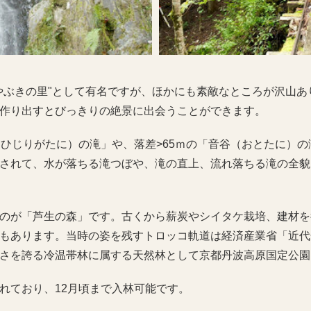
やぶきの里"として有名ですが、ほかにも素敵なところが沢山
作り出すとびっきりの絶景に出会うことができます。
（ひじりがたに）の滝」や、落差>65ｍの「音谷（おとたに）
されて、水が落ちる滝つぼや、滝の直上、流れ落ちる滝の全貌
のが「芦生の森」です。古くから薪炭やシイタケ栽培、建材を
もあります。当時の姿を残すトロッコ軌道は経済産業省「近代
さを誇る冷温帯林に属する天然林として京都丹波高原国定公園
れており、12月頃まで入林可能です。