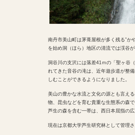
南丹市美山町は茅葺屋根が多く残る"か
を始め洞（ほら）地区の清流では渓谷が
洞谷川の支沢には落差41ｍの「聖ヶ谷
れてきた音谷の滝は、近年遊歩道が整備
しむことができるようになりました。
美山の豊かな水流と文化の源とも言える
物、昆虫などを育む貴重な生態系の森で
芦生の森を含む一帯は、西日本屈指の広
現在は京都大学芦生研究林として管理さ