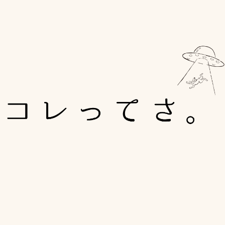
日常の中で出会う新しい発見。
暮らしをもっと、
少しずつ楽しくできる
あれやこれやを見つけては、
教え合う。
ちょっとチグハグで
不思議な二人の会話劇。
さぁ、今日もほら、
やってきました。
「ねえ・・・！
コレってさ・・・！」