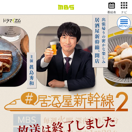
番組表
ナビ
情報・報道
バラエティ
MENU
ドラマ
アニメ
スポーツ
動画イズム
ニュース
天気・防災
イベント
映画
アナウンサー
グッズ
EN
検索
番組表