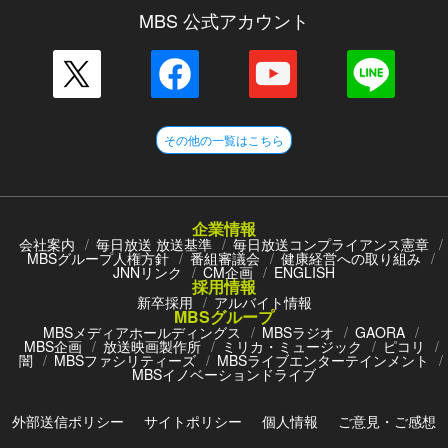
MBS 公式アカウント
その他の一覧はこちら
企業情報
会社案内
毎日放送 放送基準
毎日放送コンプライアンス憲章
MBSグループ人権方針
番組審議会
健康経営への取り組み
JNNリンク
CM企画
ENGLISH
採用情報
新卒採用
アルバイト情報
MBSグループ
MBSメディアホールディングス
MBSラジオ
GAORA
MBS企画
放送映画製作所
ミリカ・ミュージック
ピコリ
闇
MBSファシリティーズ
MBSライブエンターテインメント
MBSイノベーションドライブ
外部送信ポリシー
サイトポリシー
個人情報
ご意見・ご感想