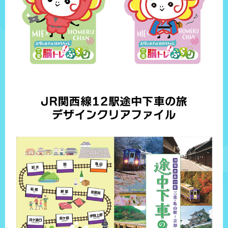
三重県伊賀市上野西大手町3591
三重県亀山市関町中町387
営業時間
営業時間
11:00～14:00
17:00～売り切れ次第終了
9:30〜18:00
定休日
定休日
月曜日（祝日の場合は営業、翌日休）
木曜日
※祝日の場合は営業
スペシャリティーコーヒーとあげパンの店
亀山ご当地グルメ！みそ焼きうどん
HANAMORI COFFEE STAND
川森食堂
住所
住所
三重県伊賀市上野西町3370
西町やかかん内
三重県亀山市関町古厩66-3
営業時間
営業時間
平日：9:30～16:30
11:00〜21:00
土日祝：9:30～17:00
定休日
定休日
日曜日