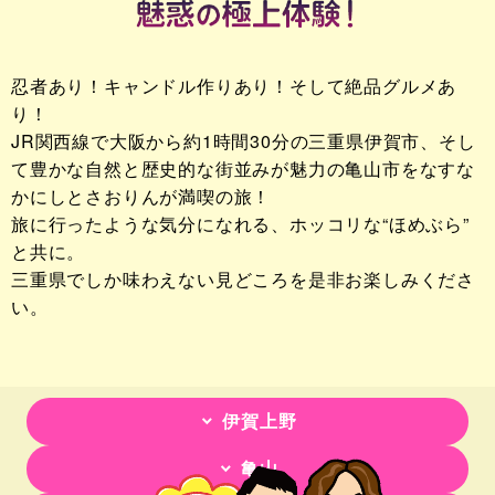
忍者あり！キャンドル作りあり！そして絶品グルメあ
り！
JR関西線で大阪から約1時間30分の三重県伊賀市、
そし
て豊かな自然と歴史的な街並みが魅力の亀山市を
なすな
かにしとさおりんが満喫の旅！
旅に行ったような気分になれる、ホッコリな
“ほめぶら”
と共に。
三重県でしか味わえない見どころを是非お楽しみくださ
い。
伊賀上野
亀山