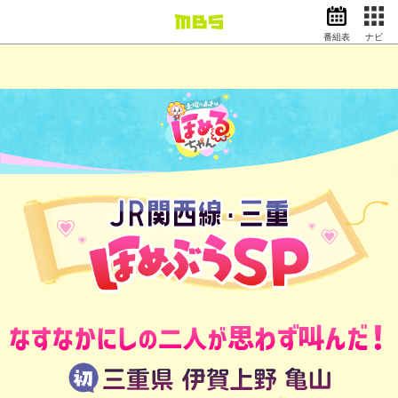
番組表
ナビ
情報・報道
バラエティ
ドラマ
アニメ
スポーツ
動画イズム
ニュース
天気・防災
イベント
映画
アナウンサー
グッズ
EN
検索
番組表