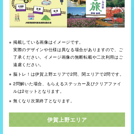
木曜日
※臨時休業あり
明治38年創業 極上伊賀牛すき焼きが味わえる精肉店
三重県の名産品が揃うドライブイン
金谷 本店
名阪関ドライブイン
掲載している画像はイメージです。
住所
住所
実際のデザインや仕様は異なる場合がありますので、ご
三重県伊賀市上野農人町434
三重県亀山市関町萩原39
了承ください。イメージ画像の無断転載や二次利用はご
遠慮ください。
営業時間
営業時間
11:00～20:00
8:00～19:00
脳トレ！は伊賀上野エリアで2問、関エリアで2問です。
定休日
定休日
2問解いた場合、もらえるステッカー及びクリアファイ
月曜日
なし
ルは2セットとなります。
無くなり次第終了となります。
伊賀上野エリア