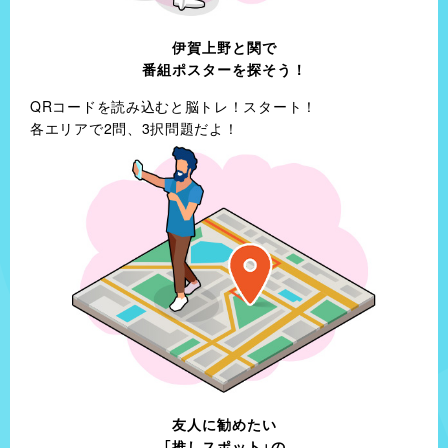
伊賀上野と
関で
番組ポスターを
探そう！
江戸時代に築城の名手「藤堂高虎」により改修
駅前徒歩1分！日本一のバウムクーヘン
QRコードを読み込むと脳トレ！スタート！
伊賀上野城
瑞宝軒
各エリアで2問、3択問題だよ！
住所
住所
三重県伊賀市上野丸之内106
三重県亀山市御幸町231
営業時間
営業時間
9:00～17:00
9:30〜18:30
定休日
定休日
12月29日～31日
木曜日
1712年創業の老舗和菓子店
やりすぎのほめパン？！直径15cm超えのシュークリーム
紅梅屋
Château（シャトー）
友人に勧めたい
「推しスポット」の