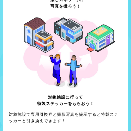
住所
住所
写真を撮ろう！
三重県伊賀市上野東町2936
三重県亀山市東町1丁目7-16
営業時間
営業時間
9:00～18:00
9:00〜19:00（日・祝は18:00まで）
定休日
定休日
水曜日
月曜日・第2・4火曜日（変更の可能性あり）
日本一かたい⁉伊賀上野の名物「かたやき」
オリジナルのキャンドルが作れるワークショップ
元祖かたやき伊賀菓庵山本
カメヤマローソクタウン
住所
住所
三重県伊賀市上野魚町2887-2
三重県亀山市栄町1504-1
対象施設に
行って
特製ステッカーを
もらおう！
営業時間
営業時間
10:00～20:00
※HPをご確認ください
対象施設で専用引換券と撮影写真を提示すると特製ステ
定休日
定休日
ッカーと引き換えできます！
月曜日・火曜日（祝日は営業）
月曜日