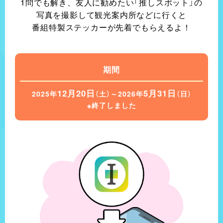
1問でも解き、
友人に勧めたい「推しスポット」の
写真を撮影して
観光案内所などに行くと
番組特製ステッカーが
先着でもらえるよ！
見どころ
見どころ
12月13日放送は三重県伊賀上野。
12月20日放送は三重県亀山。
期間
伊賀といえば『忍者』そして『絶品グルメ』
タイムスリップしたような街並みと亀山でしか味わえ
令和の時代は忍ばない忍者
ファイナルクーヘンって何？
12月20日
5月31日
2025年
（土）
～2026年
（日）
中西が惚れた！？忍者先生と一緒に忍者体験
とにかく大きいシュークリームとあんぱんにびっくり！
※終了しました
実は和菓子タウン・伊賀！
フォトジェニックな『カメヤマローソクタウン』でオリジナ
三重県出身！チャン・カワイのおすすめグルメは匂いで食
江戸時代から続く宿場町で忍者が和菓子店をする訳とは？
那須が『飲める！』といったとろけるすき焼きとは？
B級グルメのご当地グルメ『みそ焼きうどん』は箸が止まら