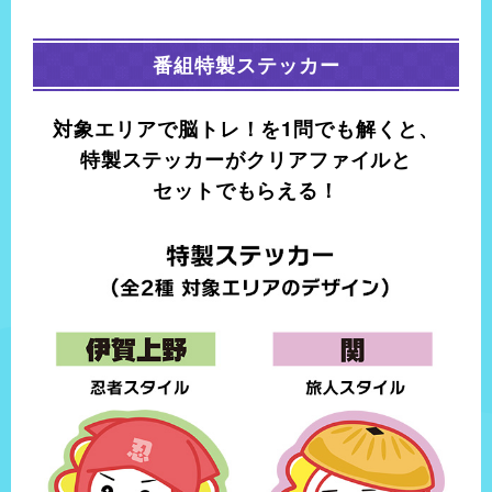
※祝日の場合は火曜日が定休日
今年8月オープン！忍者体験のテーマパーク
番組特製ステッカー
4代目のご主人が作る三重県伝統工芸品
伊賀流忍者体験施設 万川集海
桶重
対象エリアで
脳トレ！を1問でも解くと、
住所
特製ステッカーが
クリアファイルと
住所
三重県伊賀市上野丸之内29
セットでもらえる！
三重県亀山市関町中町474-1
営業時間
営業時間
9:00～18:00
9:00〜17:00
定休日
定休日
年末年始（2025年は12月29日～1月1日まで休業）
不定休
豆腐も味噌も手作りの絶品豆腐田楽
忍者の末裔が“忍法”で作った和菓子
田楽座わかや
深川屋 陸奥大掾（ふかわや むつだいじょう
住所
住所