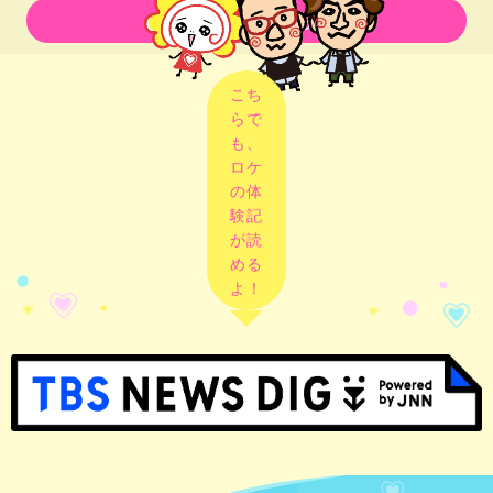
三重 脳トレ！ぶらり
こち
らで
も、
202
20
ロケ
の体
験記
が読
める
よ！