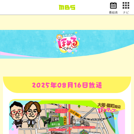
番組表
ナビ
情報・報道
バラエティ
ドラマ
アニメ
スポーツ
動画イズム
ニュース
天気・防災
イベント
2025年08月16日放送
映画
アナウンサー
グッズ
EN
検索
番組表