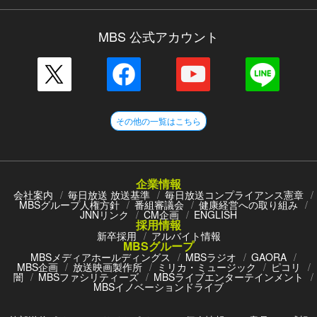
MBS 公式アカウント
その他の一覧はこちら
企業情報
会社案内
毎日放送 放送基準
毎日放送コンプライアンス憲章
MBSグループ人権方針
番組審議会
健康経営への取り組み
JNNリンク
CM企画
ENGLISH
採用情報
新卒採用
アルバイト情報
MBSグループ
MBSメディアホールディングス
MBSラジオ
GAORA
MBS企画
放送映画製作所
ミリカ・ミュージック
ピコリ
闇
MBSファシリティーズ
MBSライブエンターテインメント
MBSイノベーションドライブ