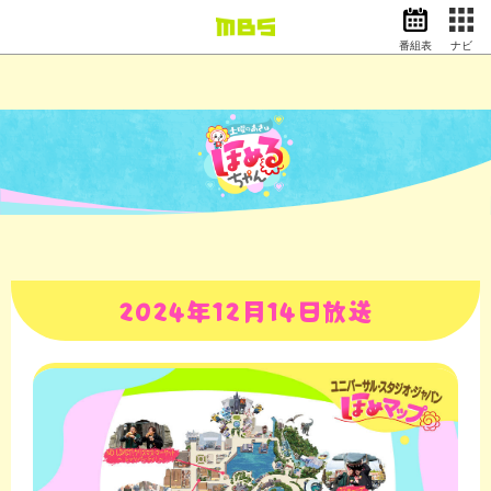
番組表
ナビ
情報・報道
バラエティ
ドラマ
アニメ
スポーツ
動画イズム
ニュース
天気・防災
イベント
2024年12月14日放送
映画
アナウンサー
グッズ
EN
検索
番組表